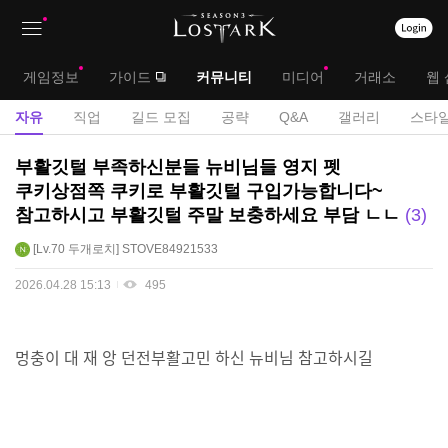
상
대
게임정보
가이드
커뮤니티
미디어
거래소
웹 
단
메
서
자유
직업
길드 모집
공략
Q&A
갤러리
스타일
메
뉴
브
자
부활깃털 부족하신분들 뉴비님들 영지 펫
뉴
유
메
쿠키상점쪽 쿠키로 부활깃털 구입가능합니다~
게
참고하시고 부활깃털 주말 보충하세요 부담 ㄴㄴ
3
뉴
시
판
Lv.70
두개로치
STOVE84921533
2026.04.28 15:13
495
멍충이 대 재 앙 던전부활고민 하신 뉴비님 참고하시길