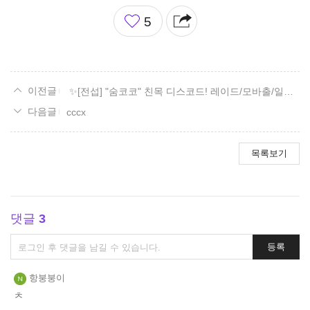
좋
5
아
요
✨[전섭] "숨코코" 친목 디스코드! 레이드/모바출/일숙/잡담✨
cccx
목록보기
댓글
3
댓
등록
글
쓰
항붕붕이
기
ㅊ