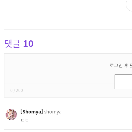
댓글
10
댓
글
로그인 후 
쓰
기
0
/ 200
Shomya
shomya
ㄷㄷ