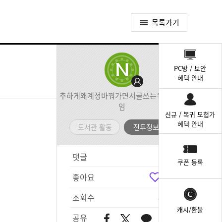
목록가기
퀵
메
PC방 / 보안
뉴
혜택 안내
추하게왜계정바꿔가면서글쓰는유이가뭐
임
신규 / 복귀 모험가
혜택 안내
도서관 활동
전투정보실
댓글
10
쿠폰 등록
좋아요
5
조회수
897
캐시/환불
공유