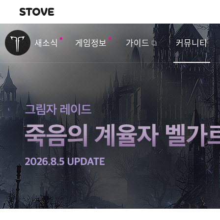
내비게이션
이
벤
새소식
게임정보
가이드
커뮤니티
트
&
업
데
이
트