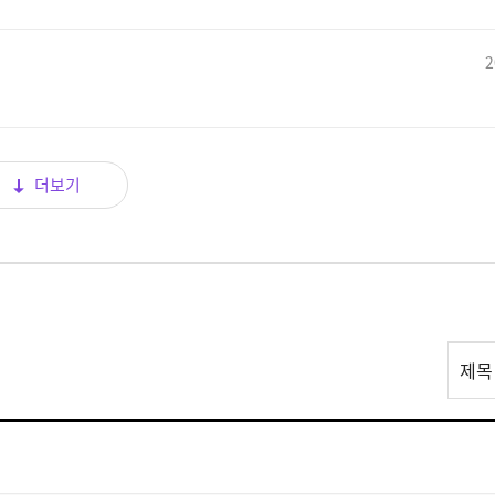
2
더보기
리
제목
스
트
검
색