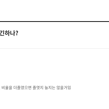
긴하나?
엔 비율을 더줄였으면 줄엿지 늘지는 않을거임