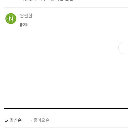
쌀쌀한
goa
최신순
좋아요순