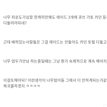
너무 피로도가심함 한캐릭만해도 레이드 3개에 큐브 가토 카던 등등
다돌려야되네?
근데 배럭있는사람들은 그걸 레이드는 안돌아도 카던 토벌 다돌
너무 엄두가안남 하는중일때는 그냥 뭔가 숙제적으로 계속 해야지
이걸또해야되? 이런생각이 너무많이듬 그래서 더 안하게되는거같긴
복귀를하겟지 ㅋㅋㅋㅋ