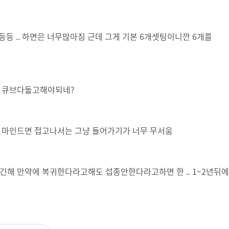
등 .. 하면은 너무많아짐 근데 그게 기본 6개셋팅이니깐 6개를
고 큐브다돌고해야되네?
 마인드면 접고나서는 그냥 들어가기가 너무 무서움
해 만약에 복귀한다라고해도 섭종안한다라고하면 한 .. 1~2년뒤에