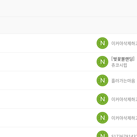
벚꽃블랜딩
츄코시럽
흘러가는마음
S173678143