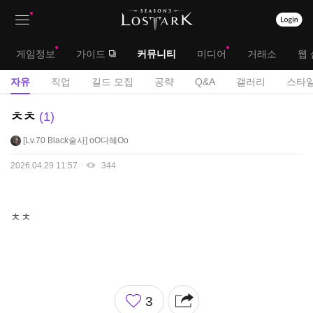
상
대
게임정보
가이드
커뮤니티
미디어
거래소
웹 
단
메
서
자유
직업
길드 모집
공략
Q&A
갤러리
스타일
메
뉴
브
자
ㅊㅊ
1
뉴
유
메
Lv.70
Black술사
oO다혜Oo
게
뉴
시
2026.04.29 11:57
344
판
ㅊㅊ
좋
3
아