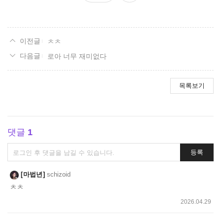
요
ㅊㅊ
로아 너무 재미없다
목록보기
댓글
1
댓
등록
글
쓰
마법년
schizoid
기
ㅊㅊ
2026.04.29