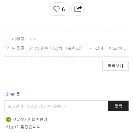
좋
6
아
요
ㅊㅊ
[전섭] 친목 디코방 《로친모》 에서 같이 레이드 하실분 모집합니다
목록보기
댓글
5
댓
등록
글
쓰
댓글찾기힘들어변경
기
지능+1 올랐습니다