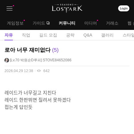
상
대
게임정보
가이드
커뮤니티
미디어
거래소
웹 
단
메
서
자유
직업
길드 모집
공략
Q&A
갤러리
스타일
메
뉴
브
자
로아 너무 재미없다
5
뉴
유
메
Lv.70
박원순D루피
STOVE84652086
게
뉴
시
2026.04.29 12:38
642
판
레이드가 너무길고 지친다
레이드 한판뛰면 질려서 못하겠다
접는게 답인듯