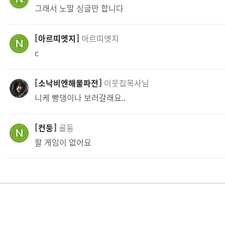
그래서 노말 싱글만 합니다
아르띠엣지
아르띠엣지
c
소낙비엔해물파전
이웃집목사님
니케 빵댕이나 보러갈래요..
컨둥
골둥
할 게임이 없어요