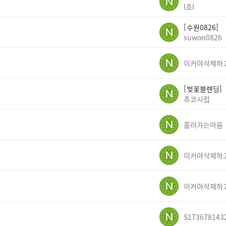
l죠l
수원0826
suwon0826
벚꽃블랜딩
츄코시럽
흘러가는마음
S173678143