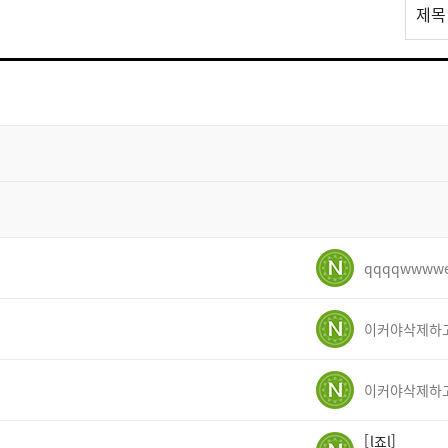
리
제목
스
트
검
색
qqqqwwww
l죠l