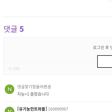
댓글
5
댓
글
로그인 후 
쓰
기
0
/ 200
댓글찾기힘들어변경
지능+1 올랐습니다
유기농민트와플
160890967