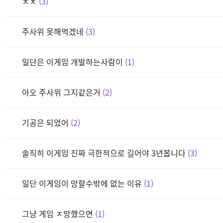
ㅊㅊ
3
주사위 못해먹겠네
3
일단은 이게임 개발하는사람이
1
아오 주사위 그지같은거
2
기공은 되었어
2
솔직히 이게임 진짜 극한적으로 길어야 3년봅니다
3
일단 이게임이 망할수밖에 없는 이유
1
그냥 게임 ㅈ망했으면
1