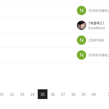
에셀레스
Essellesse
25907496
31
32
33
34
35
36
37
38
39
40