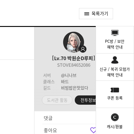
목록가기
퀵
메
PC방 / 보안
뉴
혜택 안내
Lv.70
박원순D루피
STOVE84652086
신규 / 복귀 모험가
혜택 안내
서버
@니나브
클래스
바드
길드
비빔밥은맛있다
쿠폰 등록
도서관 활동
전투정보실
댓글
5
캐시/환불
좋아요
6