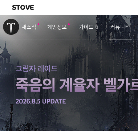
내비게이션
이
벤
새소식
게임정보
가이드
커뮤니티
트
&
업
데
이
트