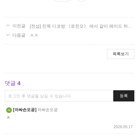
요
[전섭] 친목 디코방 《로친모》 에서 같이 레이드 하실분 모집합니다
ㅊㅊ
목록보기
댓글
4
댓
등록
글
쓰
아싸손오공
아싸손오공
기
ㅊ
2026.05.17