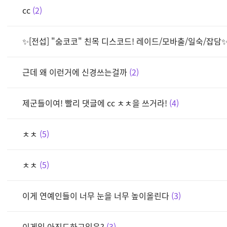
cc
2
✨[전섭] "숨코코" 친목 디스코드! 레이드/모바출/일숙/잡담
근데 왜 이런거에 신경쓰는걸까
2
제군들이여! 빨리 댓글에 cc ㅊㅊ을 쓰거라!
4
ㅊㅊ
5
ㅊㅊ
5
이게 연예인들이 너무 눈을 너무 높이올린다
3
이게임 아직도하고있음?
3