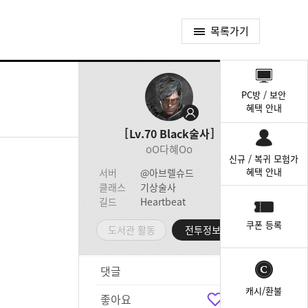
목록가기
퀵
메
PC방 / 보안
뉴
혜택 안내
Lv.70
Black술사
oO다혜Oo
신규 / 복귀 모험가
혜택 안내
서버
@아브렐슈드
클래스
기상술사
길드
Heartbeat
쿠폰 등록
도서관 활동
전투정보실
댓글
3
캐시/환불
좋아요
4