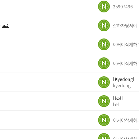
25907496
✨
잘하자띵서야
Kyedong
kyedong
l죠l
l죠l