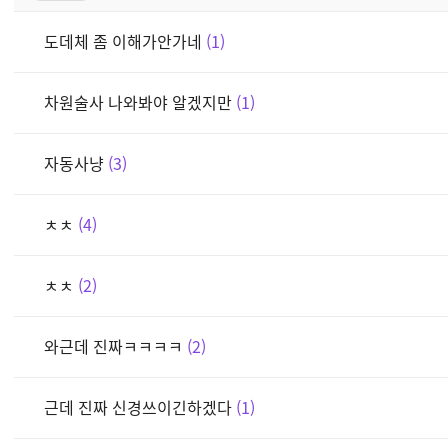
도데체 좀 이해가안가네
1
차원술사 나와봐야 알겠지만
1
자동사냥
3
ㅊㅊ
4
ㅊㅊ
2
와근데 진짜ㅋㅋㅋㅋ
2
근데 진짜 신경쓰이긴하겠다
1