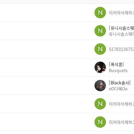
유니시슬스웨
유니시슬스웨
S178313675
폭삭콩
Busquets
Black술사
oO다혜Oo