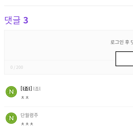
댓글
3
댓
글
로그인 후 
쓰
기
0
/ 200
l죠l
l죠l
ㅊㅊ
단월령주
ㅊㅊㅊ