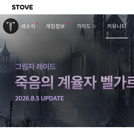
내비게이션
이
벤
새소식
게임정보
가이드
커뮤니티
트
&
업
데
이
트