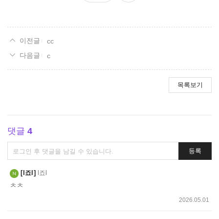
요
cc
c
목록보기
댓글
4
댓
등록
글
쓰
l죠l
l죠l
기
ㅊㅊ
2026.05.01