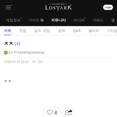
상
대
게임정보
가이드
커뮤니티
미디어
거래소
웹 
단
메
서
자유
직업
길드 모집
공략
Q&A
갤러리
스타일
메
뉴
브
자
ㅊㅊ
4
뉴
유
메
Lv.70
Kyedong
kyedong
게
뉴
시
2026.04.30 18:41
352
판
ㅊㅊ
좋
4
아