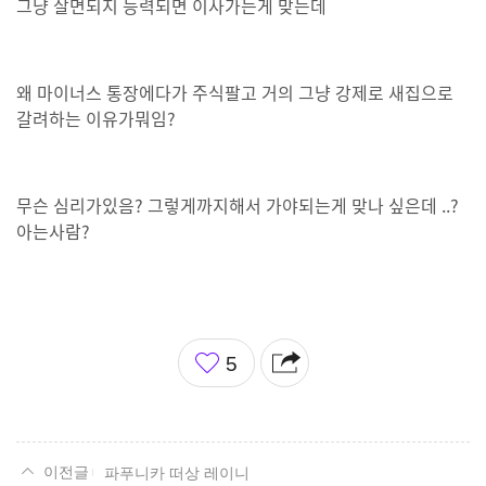
그냥 살면되지 능력되면 이사가는게 맞는데
왜 마이너스 통장에다가 주식팔고 거의 그냥 강제로 새집으로
갈려하는 이유가뭐임?
무슨 심리가있음? 그렇게까지해서 가야되는게 맞나 싶은데 ..?
아는사람?
좋
5
아
요
파푸니카 떠상 레이니