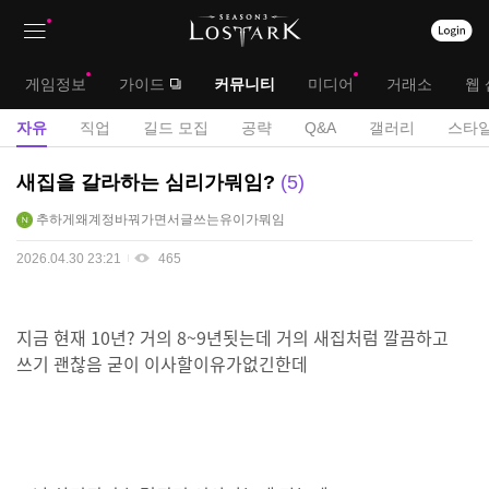
상
대
게임정보
가이드
커뮤니티
미디어
거래소
웹 
단
메
서
자유
직업
길드 모집
공략
Q&A
갤러리
스타일
메
뉴
브
자
새집을 갈라하는 심리가뭐임?
5
뉴
유
메
추하게왜계정바꿔가면서글쓰는유이가뭐임
게
뉴
시
2026.04.30 23:21
465
판
지금 현재 10년? 거의 8~9년됫는데 거의 새집처럼 깔끔하고
쓰기 괜찮음 굳이 이사할이유가없긴한데