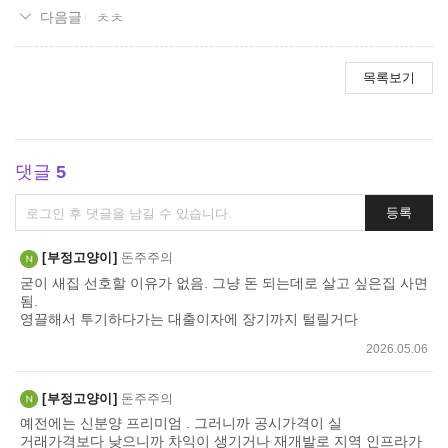
ㅊㅊ
목록보기
댓글
5
댓
등록
글
쓰
부정고양이
돈주주의
기
굳이 새집 선호할 이유가 없음. 그냥 돈 되는데로 살고 싶은집 사면
됨.
영끌해서 투기하다가는 대출이자에 장기까지 털릴거다
2026.05.06
부정고양이
돈주주의
예전에는 신분양 프리미엄 . 그러니까 공시가격이 실
거래가격보다 낮으니까 차익이 생기거나 재개발로 지역 인프라가