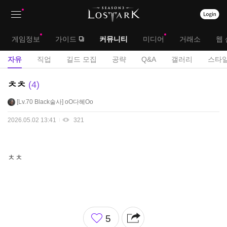
상
대
게임정보
가이드
커뮤니티
미디어
거래소
웹 
단
메
서
자유
직업
길드 모집
공략
Q&A
갤러리
스타일
메
뉴
브
자
ㅊㅊ
4
뉴
유
메
Lv.70
Black술사
oO다혜Oo
게
뉴
시
2026.05.02 13:41
321
판
ㅊㅊ
좋
5
아