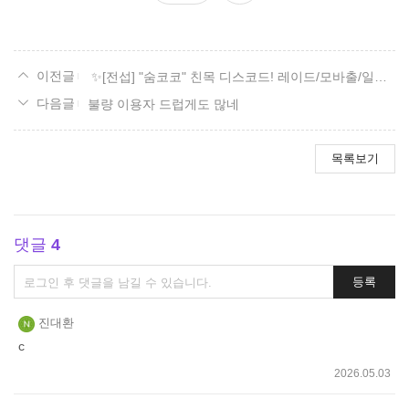
요
✨[전섭] "숨코코" 친목 디스코드! 레이드/모바출/일숙/잡담✨
불량 이용자 드럽게도 많네
목록보기
댓글
4
댓
등록
글
쓰
진대환
기
c
2026.05.03