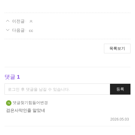
ㅊ
cc
목록보기
댓글
1
댓
등록
글
쓰
댓글찾기힘들어변경
기
검은사막인줄 알았네
2026.05.03