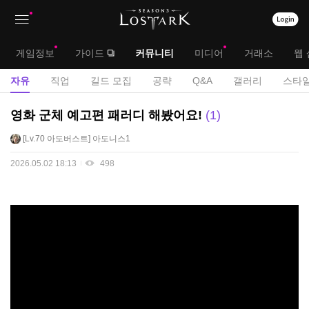
상
대
게임정보
가이드
커뮤니티
미디어
거래소
웹 
단
메
서
자유
직업
길드 모집
공략
Q&A
갤러리
스타일
메
뉴
브
자
영화 군체 예고편 패러디 해봤어요!
1
뉴
유
메
Lv.70
아도버스트
아도니스1
게
뉴
시
2026.05.02 18:13
498
판