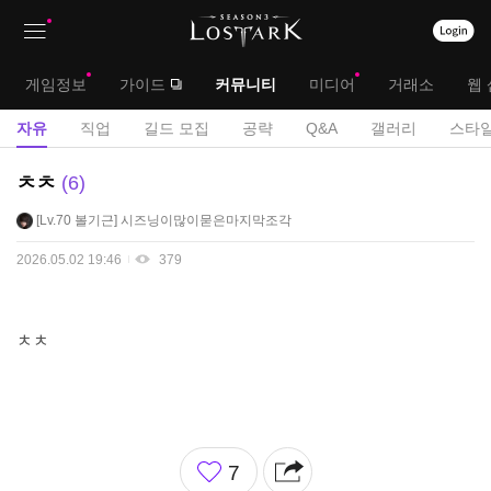
상
대
게임정보
가이드
커뮤니티
미디어
거래소
웹 
단
메
서
자유
직업
길드 모집
공략
Q&A
갤러리
스타일
메
뉴
브
자
ㅊㅊ
6
뉴
유
메
Lv.70
볼기근
시즈닝이많이묻은마지막조각
게
뉴
시
2026.05.02 19:46
379
판
ㅊㅊ
좋
7
아