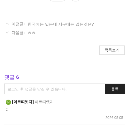
요
한국에는 있는데 지구에는 없는것은?
ㅊㅊ
목록보기
댓글
6
댓
등록
글
쓰
아르띠엣지
아르띠엣지
기
c
2026.05.05