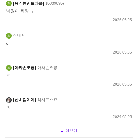
유기농민트와플
160890967
낙원이 희망 ㅜ
2026.05.05
진대환
c
2026.05.05
아싸손오공
아싸손오공
ㅊ
2026.05.05
난비컵이야
막시무스죠
ㅊ
2026.05.05
더보기