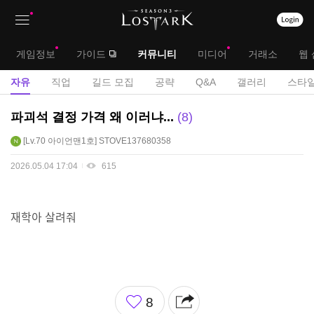
상
대
게임정보
가이드
커뮤니티
미디어
거래소
웹 
단
메
서
자유
직업
길드 모집
공략
Q&A
갤러리
스타일
메
뉴
브
자
파괴석 결정 가격 왜 이러냐...
8
뉴
유
메
Lv.70
아이언맨1호
STOVE137680358
게
뉴
시
2026.05.04 17:04
615
판
재학아 살려줘
좋
8
아