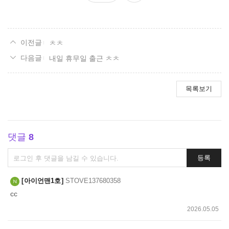
요
ㅊㅊ
내일 휴무일 출근 ㅊㅊ
목록보기
댓글
8
댓
등록
글
쓰
아이언맨1호
STOVE137680358
기
cc
2026.05.05