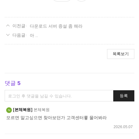
요
다운로드 서버 증설 좀 해라
아 ..
목록보기
댓글
5
댓
등록
글
쓰
본체복원
본체복원
기
모르면 알고싶으면 찾아보던가 고객센터롷 물어봐라
2026.05.07