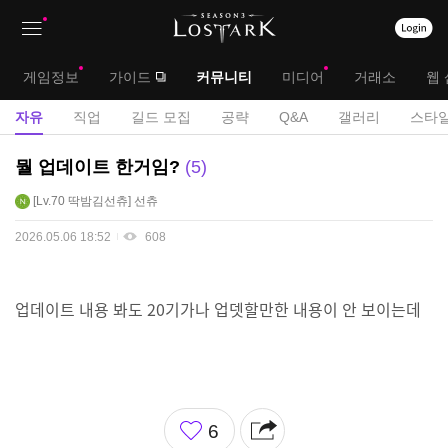
상
대
게임정보
가이드
커뮤니티
미디어
거래소
웹 
단
메
서
자유
직업
길드 모집
공략
Q&A
갤러리
스타일
메
뉴
브
자
뭘 업데이트 한거임?
5
뉴
유
메
Lv.70
딱밤김선츄
선츄
게
뉴
시
2026.05.06 18:52
608
판
업데이트 내용 봐도 20기가나 업뎃할만한 내용이 안 보이는데
좋
6
아