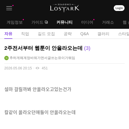
상
대
게임정보
가이드
커뮤니티
미디어
거래소
웹 
단
메
서
자유
직업
길드 모집
공략
Q&A
갤러리
스타일
메
뉴
브
자
2주전서부터 웹툰이 안올라오는데
3
뉴
유
메
추하게왜계정바꿔가면서글쓰는유이가뭐임
게
뉴
시
2026.05.06 20:15
451
판
설마 걸릴까봐 안올라오고있는건가
칼같이 올라오던애들이 안올라오는데