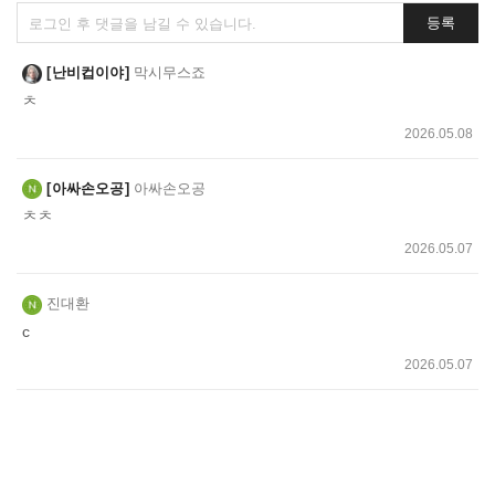
댓
등록
글
쓰
난비컵이야
막시무스죠
기
ㅊ
2026.05.08
아싸손오공
아싸손오공
ㅊㅊ
2026.05.07
진대환
c
2026.05.07