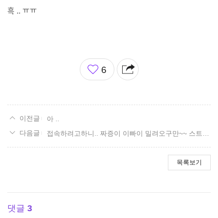
흑 .. ㅠㅠ
좋
6
아
요
아 ..
접속하려고하니.. 짜증이 이빠이 밀려오구만~~ 스트레스 만빵!!
목록보기
댓글
3