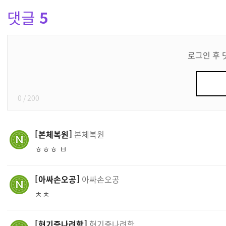
댓글
5
댓
글
로그인 후 
쓰
기
0
/ 200
본체복원
본체복원
ㅎㅎㅎ ㅂ
아싸손오공
아싸손오공
ㅊㅊ
현기증나려함
현기증나려함