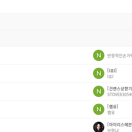
색
반항적인손가
l죠l
l죠l
건랜스상향기
STOVE83054
햄유
햄유
아이리스헤븐
브랑냐