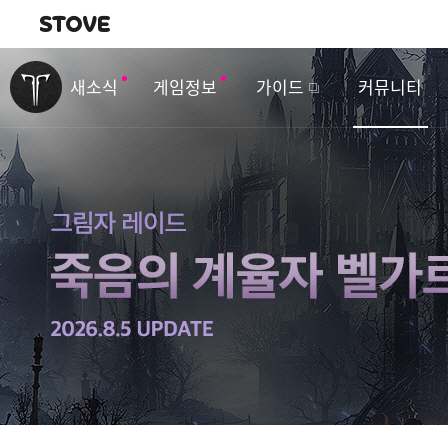
내비게이션
이
벤
새소식
게임정보
가이드
커뮤니티
트
&
업
데
이
트