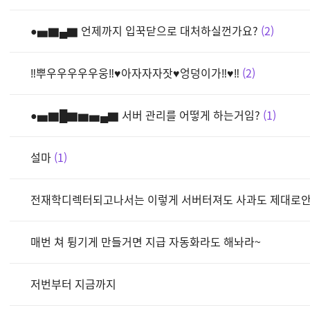
●▅▇▄▇ 언제까지 입꾹닫으로 대처하실껀가요?
2
‼뿌우우우우우웅‼♥아자자자잣♥엉덩이가‼♥‼
2
●▅▇█▇▆▅▄▇ 서버 관리를 어떻게 하는거임?
1
설마
1
전재학디렉터되고나서는 이렇게 서버터져도 사과도 제대로
매번 쳐 튕기게 만들거면 지급 자동화라도 해놔라~
저번부터 지금까지