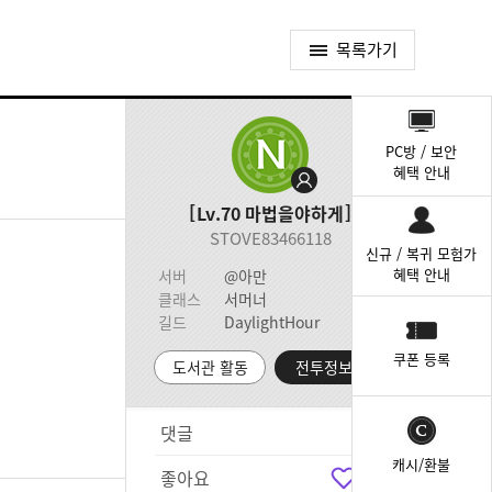
목록가기
퀵
메
PC방 / 보안
뉴
혜택 안내
Lv.70
마법을야하게
STOVE83466118
신규 / 복귀 모험가
혜택 안내
서버
@아만
클래스
서머너
길드
DaylightHour
쿠폰 등록
도서관 활동
전투정보실
댓글
5
캐시/환불
좋아요
8