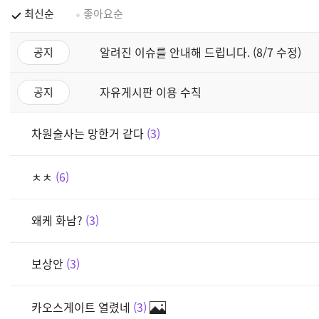
최신순
좋아요순
알려진 이슈를 안내해 드립니다. (8/7 수정)
공지
자유게시판 이용 수칙
공지
차원술사는 망한거 같다
3
ㅊㅊ
6
왜케 화남?
3
보상안
3
카오스게이트 열렸네
3