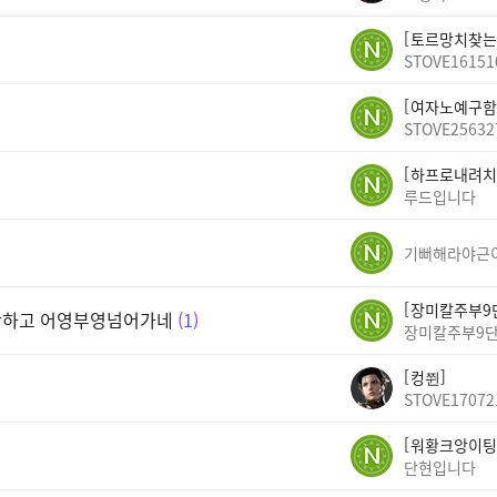
토르망치찾는
STOVE16151
여자노예구함
STOVE25632
하프로내려치
루드입니다
기뻐해라야근
장미칼주부9
안하고 어영부영넘어가네
1
장미칼주부9
컹쮠
STOVE17072
워황크앙이팅
단현입니다