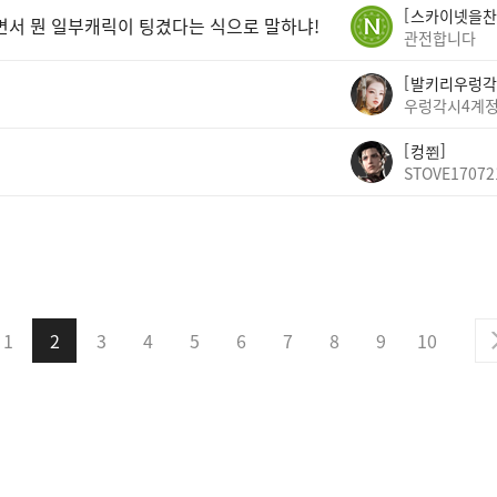
스카이넷을찬
면서 뭔 일부캐릭이 팅겼다는 식으로 말하냐!
관전합니다
발키리우렁각
우렁각시4계
컹쮠
STOVE17072
1
2
3
4
5
6
7
8
9
10