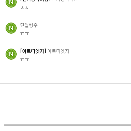
ㅊㅊ
단월령주
ㅠㅠ
아르띠엣지
아르띠엣지
ㅠㅠ