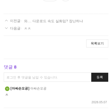
요
와.... 다운로드 속도 실화임? 장난하냐
ㅊㅊ
목록보기
댓글
8
댓
등록
글
쓰
아싸손오공
아싸손오공
기
ㅊ
2026.05.07