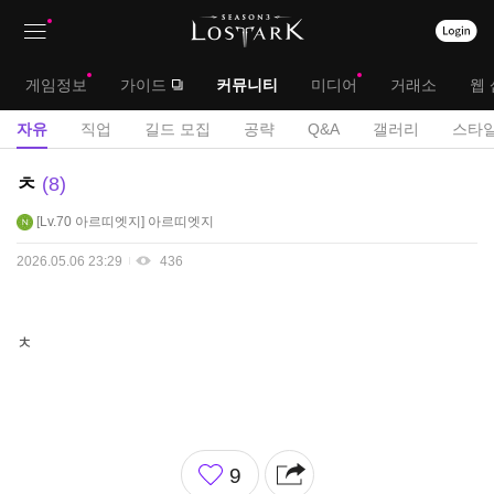
상
대
게임정보
가이드
커뮤니티
미디어
거래소
웹 
단
메
서
자유
직업
길드 모집
공략
Q&A
갤러리
스타일
메
뉴
브
자
ㅊ
8
뉴
유
메
Lv.70
아르띠엣지
아르띠엣지
게
뉴
시
2026.05.06 23:29
436
판
ㅊ
좋
9
아