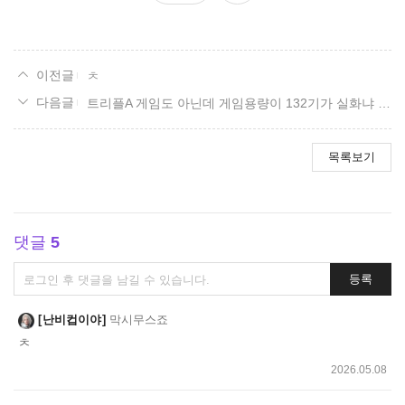
요
ㅊ
트리플A 게임도 아닌데 게임용량이 132기가 실화냐 ???
목록보기
댓글
5
댓
등록
글
쓰
난비컵이야
막시무스죠
기
ㅊ
2026.05.08