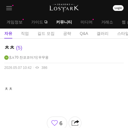
상
대
게임정보
가이드
커뮤니티
미디어
거래소
웹 
단
메
서
자유
직업
길드 모집
공략
Q&A
갤러리
스타일
메
뉴
브
자
ㅊㅊ
5
뉴
유
메
Lv.70
잔코코아가
우무웅
게
뉴
시
2026.05.07 10:42
386
판
ㅊㅊ
좋
6
아