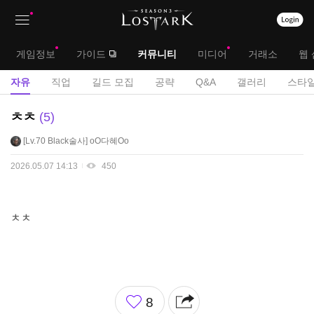
상
대
게임정보
가이드
커뮤니티
미디어
거래소
웹 
단
메
서
자유
직업
길드 모집
공략
Q&A
갤러리
스타일
메
뉴
브
자
ㅊㅊ
5
뉴
유
메
Lv.70
Black술사
oO다혜Oo
게
뉴
시
2026.05.07 14:13
450
판
ㅊㅊ
좋
8
아