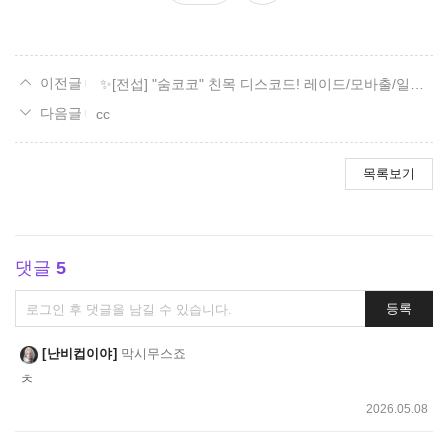
요
✨[전섭] "숨코코" 친목 디스코드! 레이드/모바출/일숙/잡담✨
cc
목록보기
댓글
5
댓
등록
글
쓰
난비컵이야
막시무스죠
기
ㅊ
2026.05.08