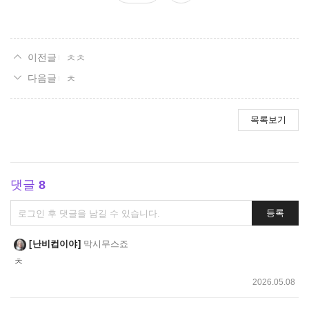
요
ㅊㅊ
ㅊ
목록보기
댓글
8
댓
등록
글
쓰
난비컵이야
막시무스죠
기
ㅊ
2026.05.08