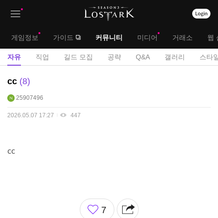
상
대
게임정보
가이드
커뮤니티
미디어
거래소
웹 
단
메
서
자유
직업
길드 모집
공략
Q&A
갤러리
스타일
메
뉴
브
자
cc
8
뉴
유
메
25907496
게
뉴
시
2026.05.07 17:27
447
판
cc
좋
7
아