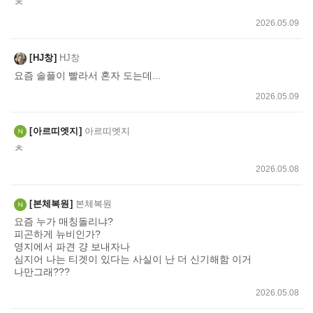
ㅊ
2026.05.09
HJ창
HJ창
요즘 솔플이 빨라서 혼자 도는데...
2026.05.09
아르띠엣지
아르띠엣지
ㅊ
2026.05.08
본체복원
본체복원
요즘 누가 매칭돌리냐?
피곤하게 뉴비인가?
영지에서 파견 걍 보내자나
심지어 나는 티겟이 있다는 사실이 난 더 신기해함 이거
나만그래???
2026.05.08