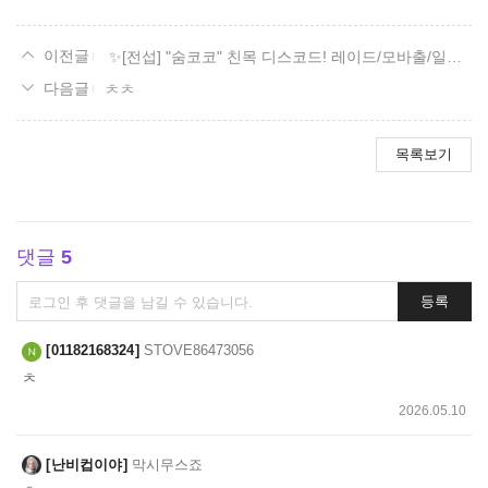
✨[전섭] "숨코코" 친목 디스코드! 레이드/모바출/일숙/잡담✨
ㅊㅊ
목록보기
댓글
5
댓
등록
글
쓰
01182168324
STOVE86473056
기
ㅊ
2026.05.10
난비컵이야
막시무스죠