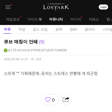
상
대
게임정보
가이드
커뮤니티
미디어
거래소
웹 
단
메
서
자유
직업
길드 모집
공략
Q&A
갤러리
스타일
메
뉴
브
자
큐브 매칭이 안돼
5
뉴
유
메
Lv.70
바카라마
STOVE167181077298500
게
뉴
시
2026.05.08 14:10
626
판
스마게 ** 기획때문에..유저는 스트레스 만빵에 개 피곤함
좋
0
아
요