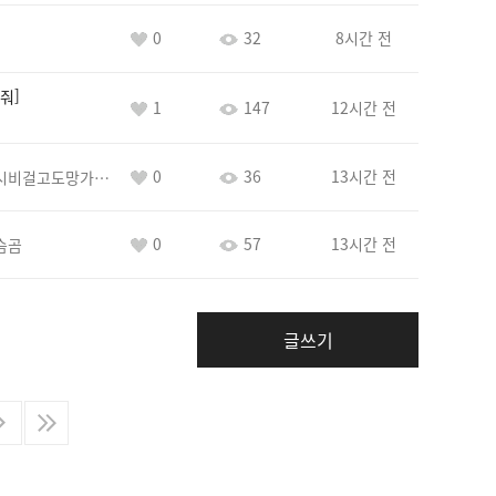
0
32
8시간 전
줘
1
147
12시간 전
0
36
13시간 전
바람아추하게시비걸고도망가냐당당하게글써
0
57
13시간 전
슴곰
글쓰기