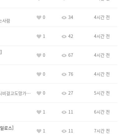
0
34
4시간 전
는사람
1
42
4시간 전
E
0
67
4시간 전
0
76
4시간 전
0
27
5시간 전
바람아추하게시비걸고도망가냐당당하게글써
1
11
6시간 전
일로스
1
11
7시간 전