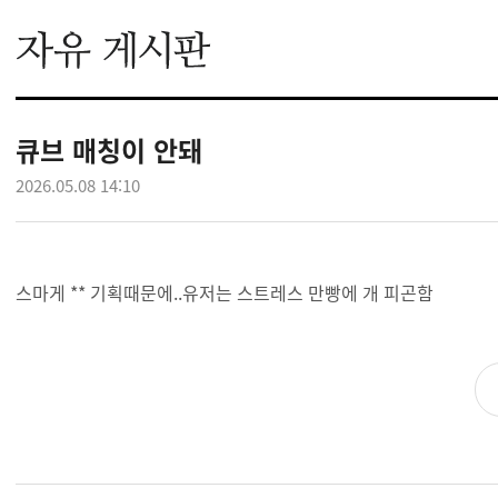
큐브 매칭이 안돼
2026.05.08 14:10
스마게 ** 기획때문에..유저는 스트레스 만빵에 개 피곤함