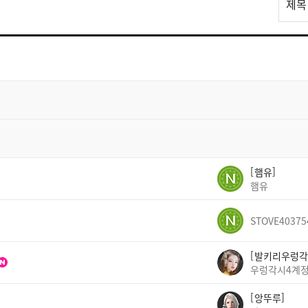
제목
스
트
검
색
햄유
햄유
STOVE40375
발키리우렁각
우렁각시4계
앙뚜루