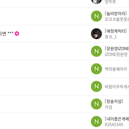
앙뚜루
늅비받아라
모코코를못찾
얘정케릭터
면 ***
왕코_1
장원영IZON
IZONE장원영
백의둘째아이
창술카섬
카섬
내이름은게메
83545349