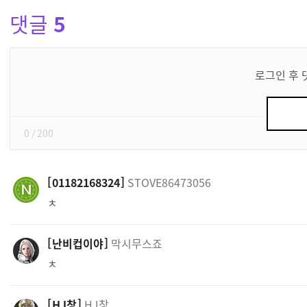
댓글
5
댓
글
로그인 후 
쓰
기
0
/ 200
01182168324
STOVE86473056
ㅊ
난비컵이야
막시무스죠
ㅊ
HJ창
HJ창