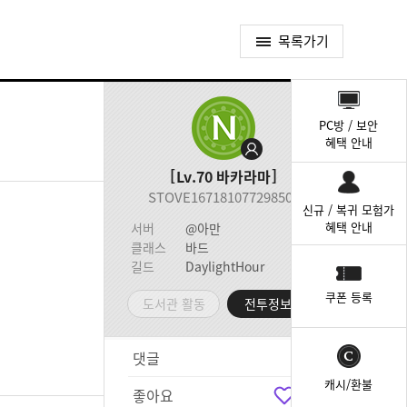
목록가기
퀵
메
PC방 / 보안
뉴
혜택 안내
Lv.70
바카라마
STOVE167181077298500
신규 / 복귀 모험가
혜택 안내
서버
@아만
클래스
바드
길드
DaylightHour
쿠폰 등록
도서관 활동
전투정보실
댓글
5
캐시/환불
좋아요
0