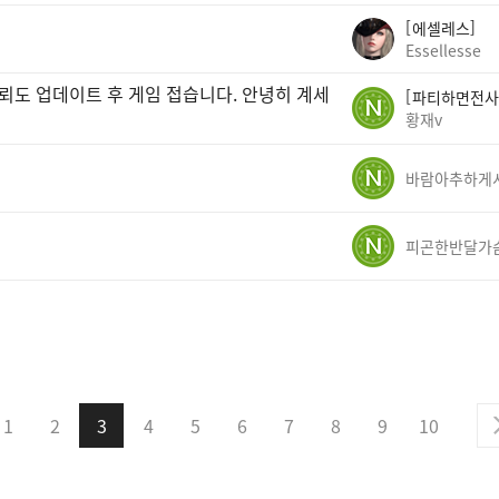
에셀레스
Essellesse
뢰도 업데이트 후 게임 접습니다. 안녕히 계세
파티하면전사
황재v
피곤한반달가
1
2
3
4
5
6
7
8
9
10