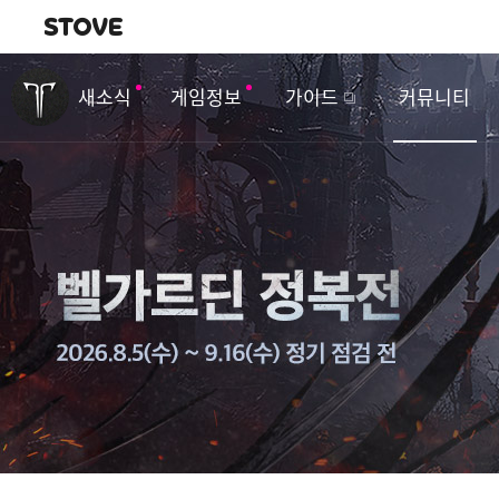
내비게이션
이
벤
새소식
게임정보
가이드
커뮤니티
트
&
업
데
이
트