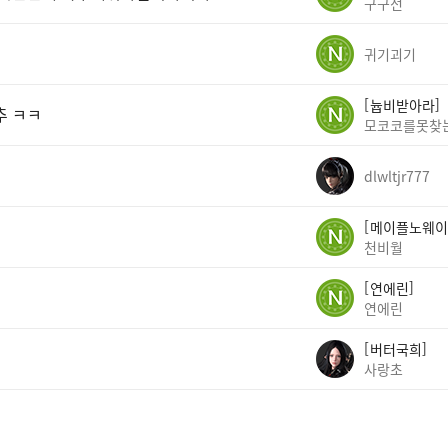
구구전
귀기괴기
늅비받아라
추 ㅋㅋ
모코코를못찾
dlwltjr777
메이플노웨이
천비월
연에린
연에린
버터국희
사랑초