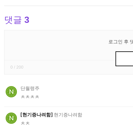
댓글
3
댓
글
로그인 후 
쓰
기
0
/ 200
단월령주
ㅊㅊㅊㅊ
현기증나려함
현기증나려함
ㅊㅊ