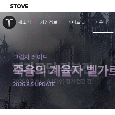
내비게이션
이
벤
새소식
게임정보
가이드
커뮤니티
트
&
업
데
이
트