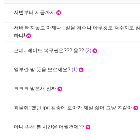
저번부터 지금까지
서버 터져놓고 아제나 1일을 쳐주나 아무것도 쳐주지도 
하냐!
근데.. 레이드 복구권은??? 응??
2
일부란 말 뜻을 모르세요?
1
ㅋㅋㅋ 말뽄새 진짜
괴물쥐: 했던 rpg 겜중에 로아가 제일 싫어 그냥 ㅈ같아
아니 손해 본 시간은 어쩔건데??