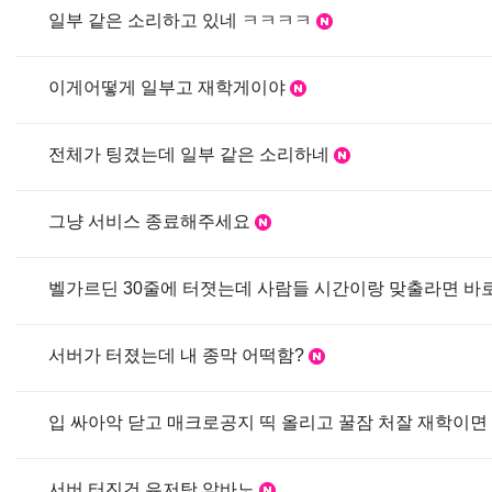
일부 같은 소리하고 있네 ㅋㅋㅋㅋ
이게어떻게 일부고 재학게이야
전체가 팅겼는데 일부 같은 소리하네
그냥 서비스 종료해주세요
벨가르딘 30줄에 터졋는데 사람들 시간이랑 맞출라면 
서버가 터졌는데 내 종막 어떡함?
입 싸아악 닫고 매크로공지 띡 올리고 꿀잠 처잘 재학이면
서버 터진건 유저탓 알바노