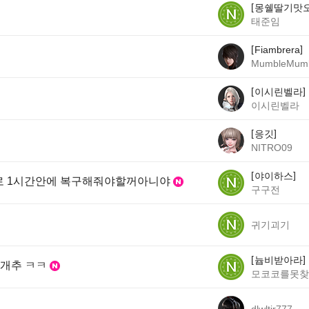
몽쉘딸기맛
태준임
Fiambrera
MumbleMum
이시린벨라
이시린벨라
응깃
NITRO09
야이하스
바로 1시간안에 복구해줘야할꺼아니야
구구전
귀기괴기
늅비받아라
 개추 ㅋㅋ
모코코를못찾