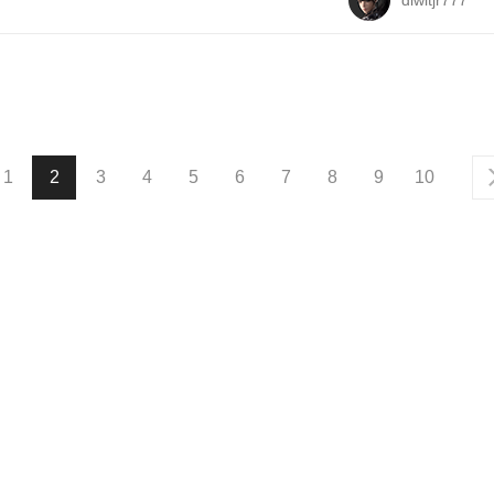
dlwltjr777
1
2
3
4
5
6
7
8
9
10