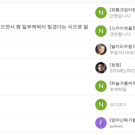
워황크앙이
단현입니다
않으면서 뭔 일부캐릭이 팅겼다는 식으로 말
스카이넷을
관전합니다
발키리우렁
우렁각시4계
컹쮠
STOVE17072
하늘구름여
로제하일
귀기괴기
엄마난뭐가
pulean