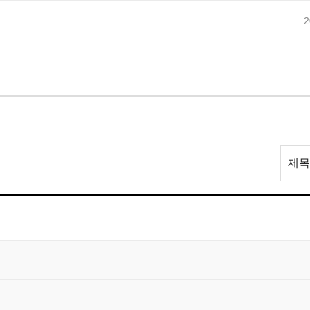
2
리
제목
스
트
검
색