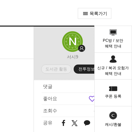
목록가기
퀵
메
PC방 / 보안
뉴
혜택 안내
서시9
신규 / 복귀 모험가
도서관 활동
전투정보실
혜택 안내
댓글
3
쿠폰 등록
좋아요
5
조회수
411
공유
캐시/환불