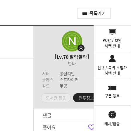
목록가기
퀵
메
PC방 / 보안
뉴
혜택 안내
Lv.70
알락깔락
번바
신규 / 복귀 모험가
혜택 안내
서버
@실리안
클래스
스트라이커
길드
무공
쿠폰 등록
도서관 활동
전투정보실
댓글
4
캐시/환불
좋아요
5