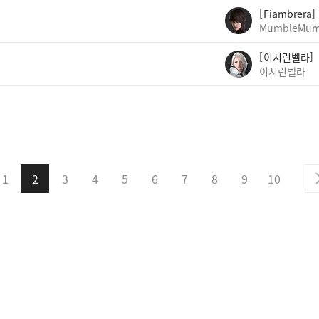
Fiambrera
MumbleMum
이시린벨라
이시린벨라
1
2
3
4
5
6
7
8
9
10