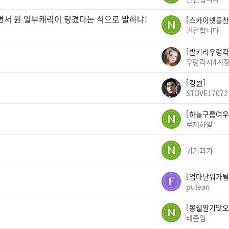
면서 뭔 일부캐릭이 팅겼다는 식으로 말하냐!
스카이넷을찬
관전합니다
발키리우렁각
우렁각시4계
컹쮠
STOVE17072
하늘구름여우
로제하일
귀기괴기
엄마난뭐가될
pulean
몽쉘딸기맛오
태준임