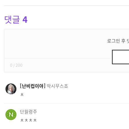
댓글
4
댓
글
로그인 후 
쓰
기
0
/ 200
난비컵이야
막시무스죠
ㅊ
단월령주
ㅊㅊㅊㅊ