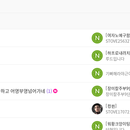
여자노예구함
STOVE25632
하프로내려치
루드입니다
기뻐해라야근
장미칼주부9
안하고 어영부영넘어가네
1
장미칼주부9
컹쮠
STOVE17072
워황크앙이팅
단현입니다