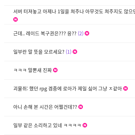
서버 터져놓고 아제나 1일을 쳐주나 아무것도 쳐주지도 않으
근데.. 레이드 복구권은??? 응??
2
일부란 말 뜻을 모르세요?
1
ㅋㅋㅋ 말뽄새 진짜
괴물쥐: 했던 rpg 겜중에 로아가 제일 싫어 그냥 ㅈ같아
아니 손해 본 시간은 어쩔건데??
일부 같은 소리하고 있네 ㅋㅋㅋㅋ