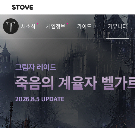
내비게이션
이
벤
새소식
게임정보
가이드
커뮤니티
트
&
업
데
이
트