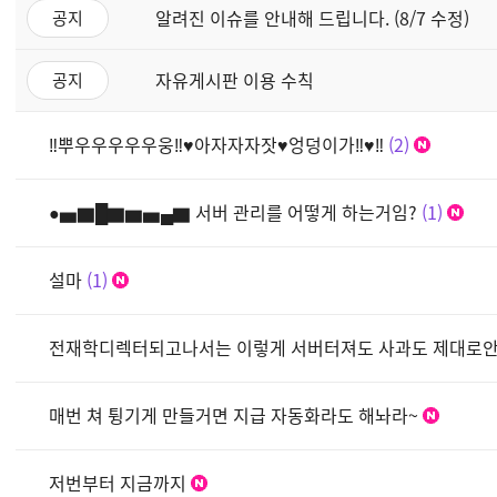
알려진 이슈를 안내해 드립니다. (8/7 수정)
공지
자유게시판 이용 수칙
공지
‼뿌우우우우우웅‼♥아자자자잣♥엉덩이가‼♥‼
2
●▅▇█▇▆▅▄▇ 서버 관리를 어떻게 하는거임?
1
설마
1
전재학디렉터되고나서는 이렇게 서버터져도 사과도 제대로
매번 쳐 튕기게 만들거면 지급 자동화라도 해놔라~
저번부터 지금까지