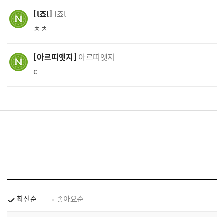
l죠l
l죠l
ㅊㅊ
아르띠엣지
아르띠엣지
c
최신순
좋아요순