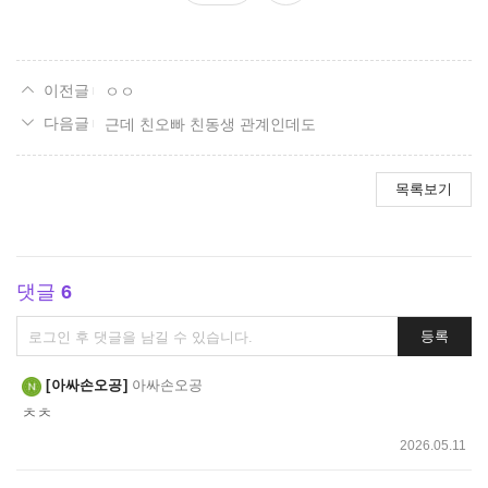
요
ㅇㅇ
근데 친오빠 친동생 관계인데도
목록보기
댓글
6
댓
등록
글
쓰
아싸손오공
아싸손오공
기
ㅊㅊ
2026.05.11