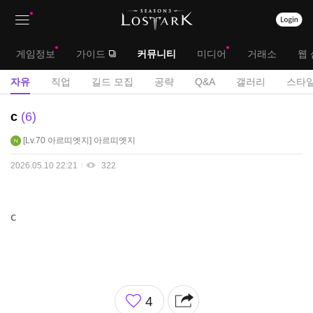
상
대
게임정보
가이드
커뮤니티
미디어
거래소
웹 
단
메
서
자유
직업
길드 모집
공략
Q&A
갤러리
스타일
메
뉴
브
자
c
6
뉴
유
메
Lv.70
아르띠엣지
아르띠엣지
게
뉴
시
2026.05.10 22:21
322
판
c
좋
4
아