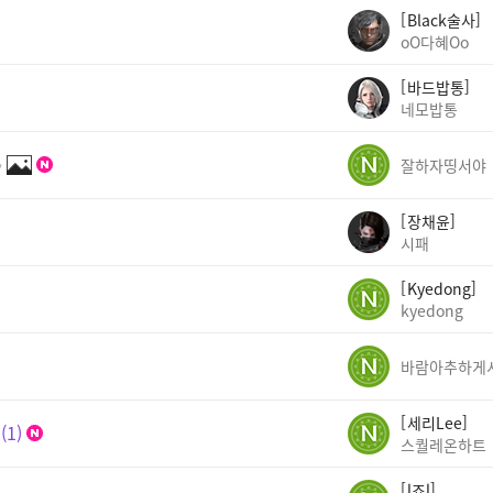
Black술사
oO다혜Oo
바드밥통
네모밥통
✨
잘하자띵서야
장채윤
시패
Kyedong
kyedong
세리Lee
1
스퀄레온하트
l죠l