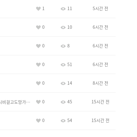
1
11
5시간 전
0
10
6시간 전
0
8
6시간 전
0
51
6시간 전
0
14
8시간 전
0
45
15시간 전
바람아추하게시비걸고도망가냐당당하게글써
0
54
15시간 전