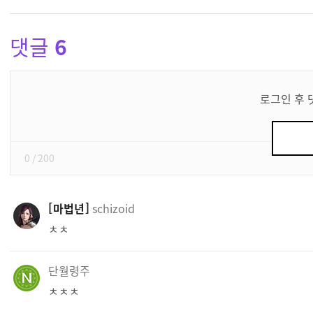
댓글
6
댓
글
로그인 후 
쓰
기
0
/ 200
마법년
schizoid
ㅊㅊ
단월령주
ㅊㅊㅊ