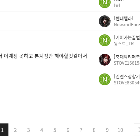
l죠l
쎈데렐라
NowandFore
기어가는꿀벌
윙스트_TR
빠서 이계정 못하고 본계정만 해야할것같아서
축대박리퍼축
STOVE16615
건랜스상향기
STOVE83054
1
2
3
4
5
6
7
8
9
10