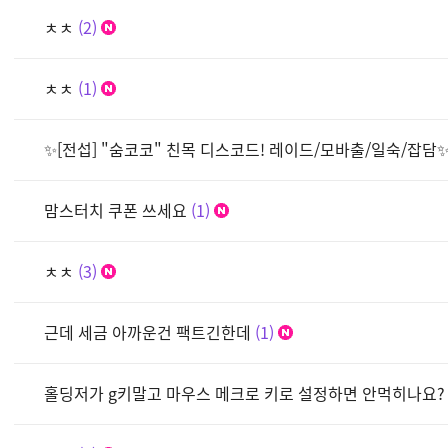
ㅊㅊ
2
ㅊㅊ
1
✨[전섭] "숨코코" 친목 디스코드! 레이드/모바출/일숙/잡담
맘스터치 쿠폰 쓰세요
1
ㅊㅊ
3
근데 세금 아까운건 팩트긴한데
1
홀딩저가 g키말고 마우스 메크로 키로 설정하면 안먹히나요?