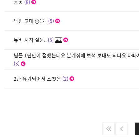
ㅊㅊ
8
낙원 고대 종1개
5
뉴비 시작 질문..
5
님들 1년만에 접했는데요 본계정에 보석 보내도 되나요 바
3
2관 유기되어서 조졋음
2