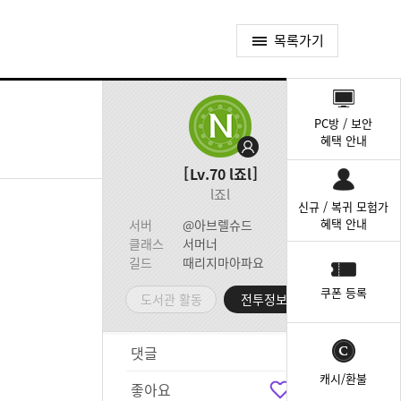
목록가기
퀵
메
PC방 / 보안
뉴
혜택 안내
Lv.70
l죠l
l죠l
신규 / 복귀 모험가
혜택 안내
서버
@아브렐슈드
클래스
서머너
길드
때리지마아파요
쿠폰 등록
도서관 활동
전투정보실
댓글
6
캐시/환불
좋아요
3