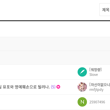
리
제목
스
트
검
색
워망량
Slove
자신이없으니
실 유포와 명예훼손으로 될려나.
5
rmfjtpdy
25907496