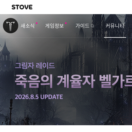
내비게이션
이
벤
새소식
게임정보
가이드
커뮤니티
트
&
업
데
이
트