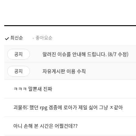
최신순
좋아요순
알려진 이슈를 안내해 드립니다. (8/7 수정)
공지
자유게시판 이용 수칙
공지
ㅋㅋㅋ 말뽄새 진짜
괴물쥐: 했던 rpg 겜중에 로아가 제일 싫어 그냥 ㅈ같아
아니 손해 본 시간은 어쩔건데??