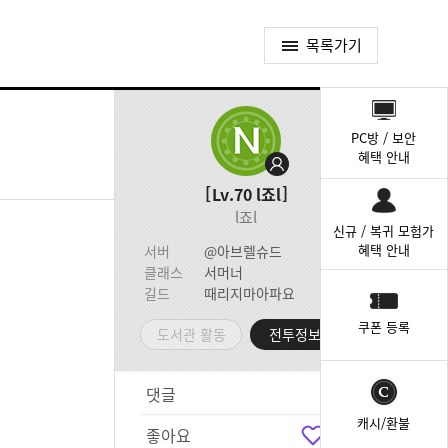
목록가기
퀵
메
PC방 / 보안
뉴
혜택 안내
Lv.70
l죠l
l죠l
신규 / 복귀 모험가
혜택 안내
서버
@아브렐슈드
클래스
서머너
길드
때리지마아파요
쿠폰 등록
도서관 활동
전투정보실
댓글
6
캐시/환불
좋아요
3