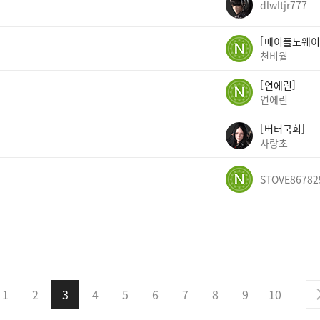
dlwltjr777
메이플노웨이
천비월
연에린
연에린
버터국희
사랑초
STOVE86782
1
2
3
4
5
6
7
8
9
10