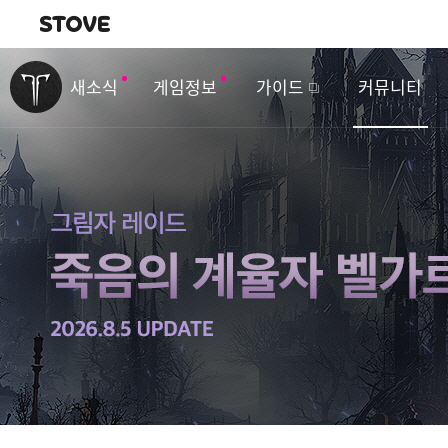
내비게이션
이
벤
새소식
게임정보
가이드
커뮤니티
트
&
업
데
이
트