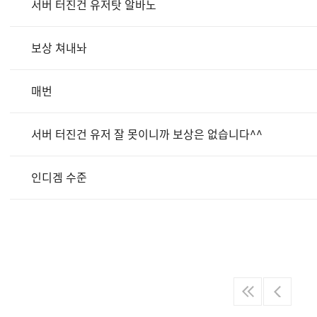
서버 터진건 유저탓 알바노
보상 쳐내놔
매번
서버 터진건 유저 잘 못이니까 보상은 없습니다^^
인디겜 수준