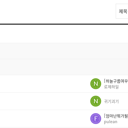
리
제목
스
트
검
색
하늘구름여우
로제하일
귀기괴기
엄마난뭐가될
pulean