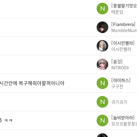
몽쉘딸기맛오
태준임
Fiambrera
MumbleMum
이시린벨라
이시린벨라
응깃
NITRO09
야이하스
 1시간안에 복구해줘야할꺼아니야
구구전
귀기괴기
늅비받아라
추 ㅋㅋ
모코코를못찾