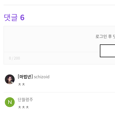
댓글
6
댓
글
로그인 후 
쓰
기
0
/ 200
마법년
schizoid
ㅊㅊ
단월령주
ㅊㅊㅊ