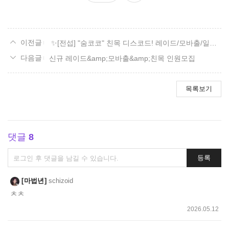
요
✨[전섭] "숨코코" 친목 디스코드! 레이드/모바출/일숙/잡담✨
신규 레이드&amp;모바출&amp;친목 인원모집
목록보기
댓글
8
댓
등록
글
쓰
마법년
schizoid
기
ㅊㅊ
2026.05.12