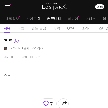
상
대
게임정보
가이드
커뮤니티
미디어
거래소
웹 
단
메
서
자유
직업
길드 모집
공략
Q&A
갤러리
스타일
메
뉴
브
자
ㅊㅊ
8
뉴
유
메
Lv.70
Black술사
oO다혜Oo
게
뉴
시
2026.05.11 13:38
382
판
ㅊㅊ
좋
7
아