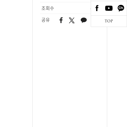
조회수
462
공유
TOP