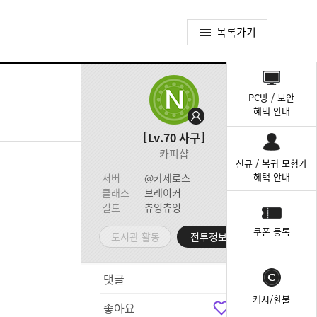
목록가기
퀵
메
PC방 / 보안
뉴
혜택 안내
Lv.70
사구
카피샵
신규 / 복귀 모험가
혜택 안내
서버
@카제로스
클래스
브레이커
길드
츄잉츄잉
쿠폰 등록
도서관 활동
전투정보실
댓글
1
캐시/환불
좋아요
4