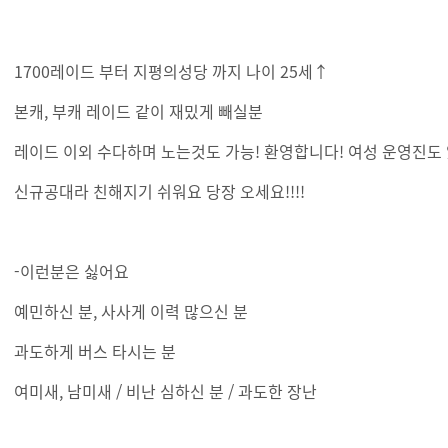
1700레이드 부터 지평의성당 까지 나이 25세↑
본캐, 부캐 레이드 같이 재밌게 빼실분
레이드 이외 수다하며 노는것도 가능! 환영합니다! 여성 운영진도
신규공대라 친해지기 쉬워요 당장 오세요!!!!
-이런분은 싫어요
예민하신 분, 사사게 이력 많으신 분
과도하게 버스 타시는 분
여미새, 남미새 / 비난 심하신 분 / 과도한 장난