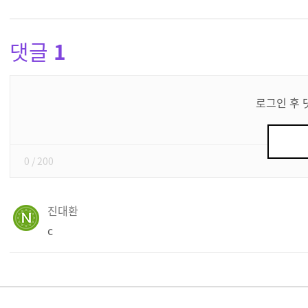
댓글
1
댓
글
로그인 후 
쓰
기
0
/ 200
진대환
c