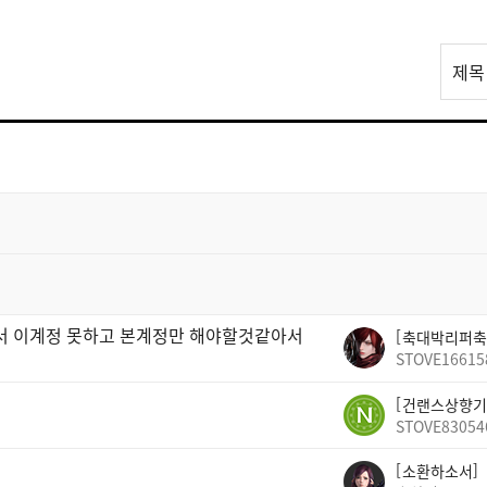
리
제목
스
트
검
색
빠서 이계정 못하고 본계정만 해야할것같아서
축대박리퍼축
STOVE16615
건랜스상향기
STOVE83054
소환하소서