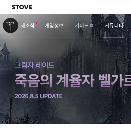
내비게이션
이
벤
새소식
게임정보
가이드
커뮤니티
트
&
업
데
이
트