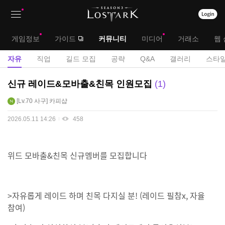
상
대
게임정보
가이드
커뮤니티
미디어
거래소
웹 
단
메
서
자유
직업
길드 모집
공략
Q&A
갤러리
스타일
메
뉴
브
자
신규 레이드&모바출&친목 인원모집
1
뉴
유
메
Lv.70
사구
카피샵
게
뉴
시
2026.05.11 14:26
458
판
위드 모바출&친목 신규멤버를 모집합니다
>자유롭게 레이드 하며 친목 다지실 분! (레이드 필참x, 자율
참여)