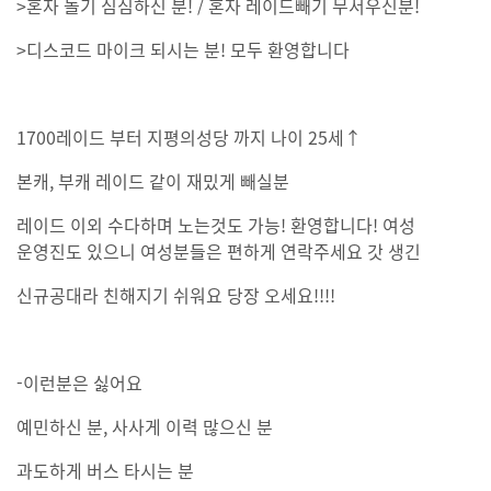
>혼자 놀기 심심하신 분! / 혼자 레이드빼기 무서우신분!
>디스코드 마이크 되시는 분! 모두 환영합니다
1700레이드 부터 지평의성당 까지 나이 25세↑
본캐, 부캐 레이드 같이 재밌게 빼실분
레이드 이외 수다하며 노는것도 가능! 환영합니다! 여성
운영진도 있으니 여성분들은 편하게 연락주세요 갓 생긴
신규공대라 친해지기 쉬워요 당장 오세요!!!!
-이런분은 싫어요
예민하신 분, 사사게 이력 많으신 분
과도하게 버스 타시는 분