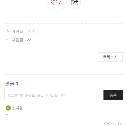
4
아
요
ㅊㅊ
cc
목록보기
댓글
1
댓
등록
글
쓰
진대환
기
c
2026.05.12