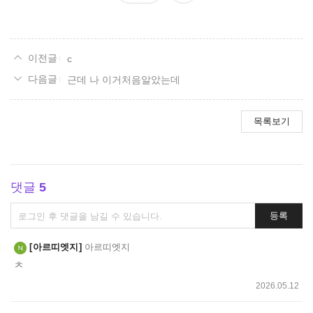
요
c
근데 나 이거처음알았는데
목록보기
댓글
5
댓
등록
글
쓰
아르띠엣지
아르띠엣지
기
ㅊ
2026.05.12