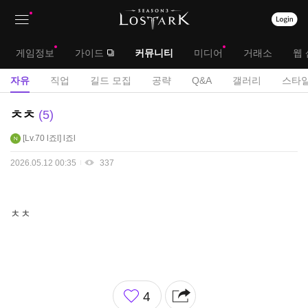
상
대
게임정보
가이드
커뮤니티
미디어
거래소
웹 
단
메
서
자유
직업
길드 모집
공략
Q&A
갤러리
스타일
메
뉴
브
자
ㅊㅊ
5
뉴
유
메
Lv.70
l죠l
l죠l
게
뉴
시
2026.05.12 00:35
337
판
ㅊㅊ
좋
4
아