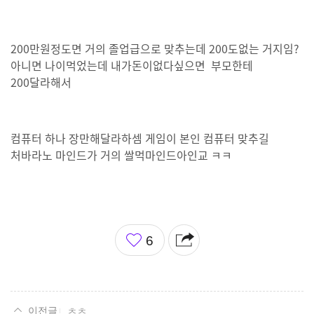
200만원정도면 거의 졸업급으로 맞추는데 200도없는 거지임?
아니면 나이먹었는데 내가돈이없다싶으면 부모한테
200달라해서
컴퓨터 하나 장만해달라하셈 게임이 본인 컴퓨터 맞추길
처바라노 마인드가 거의 쌀먹마인드아인교 ㅋㅋ
좋
6
아
요
ㅊㅊ