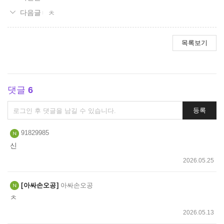
ㅊ
목록보기
댓글
6
댓
등록
글
쓰
91829985
기
신
2026.05.25
아싸손오공
아싸손오공
ㅊ
2026.05.13