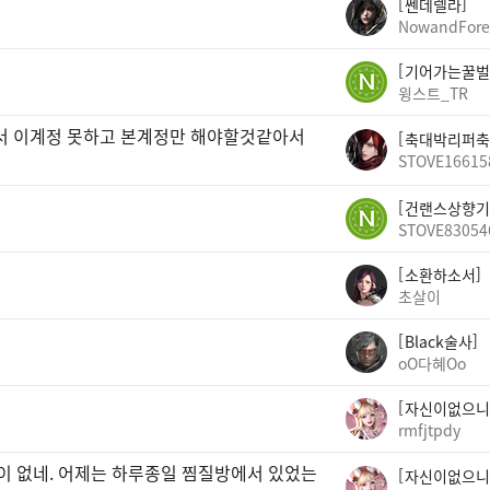
쎈데렐라
NowandFore
기어가는꿀벌
윙스트_TR
빠서 이계정 못하고 본계정만 해야할것같아서
축대박리퍼축
STOVE16615
건랜스상향기
STOVE83054
소환하소서
초살이
Black술사
oO다혜Oo
자신이없으니
rmfjtpdy
곳이 없네. 어제는 하루종일 찜질방에서 있었는
자신이없으니