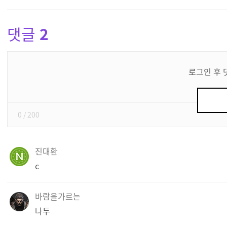
댓글
2
댓
글
로그인 후 
쓰
기
0
/ 200
진대환
c
바람을가르는
나두