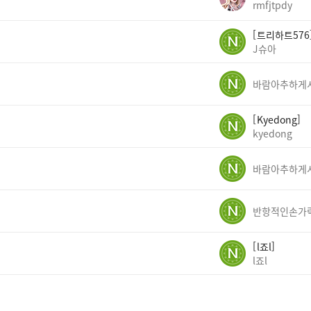
rmfjtpdy
트리하트576
J슈아
Kyedong
kyedong
반항적인손가
l죠l
l죠l