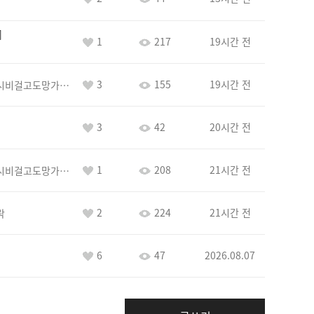
1
217
19시간 전
3
155
19시간 전
바람아추하게시비걸고도망가냐당당하게글써
3
42
20시간 전
1
208
21시간 전
바람아추하게시비걸고도망가냐당당하게글써
2
224
21시간 전
락
6
47
2026.08.07