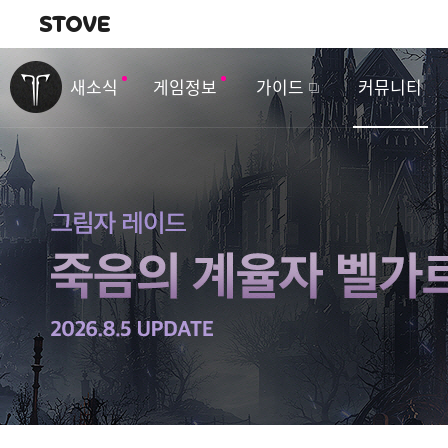
내비게이션
이
벤
새소식
게임정보
가이드
커뮤니티
트
&
업
데
이
트