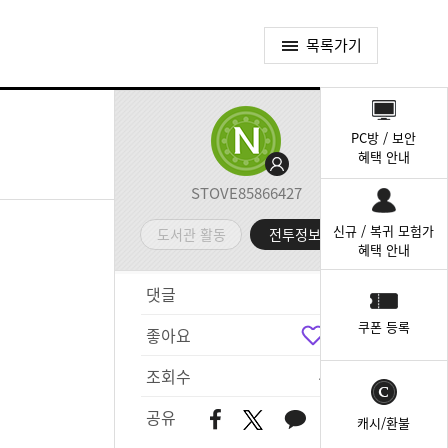
목록가기
퀵
메
PC방 / 보안
뉴
혜택 안내
STOVE85866427
신규 / 복귀 모험가
도서관 활동
전투정보실
혜택 안내
댓글
2
쿠폰 등록
좋아요
6
조회수
405
공유
캐시/환불