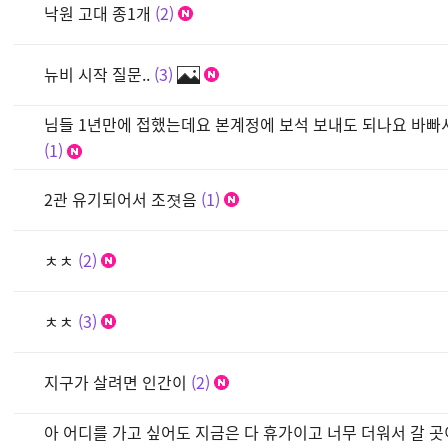
낙원 고대 종1개
2
뉴비 시작 질문..
3
님들 1년만에 접했는데요 본계정에 보석 보내도 되나요 바
1
2관 유기되어서 조졋음
1
ㅊㅊ
2
ㅊㅊ
3
지구가 살려면 인간이
2
아 어디를 가고 싶어도 지금은 다 휴가이고 너무 더워서 갈 