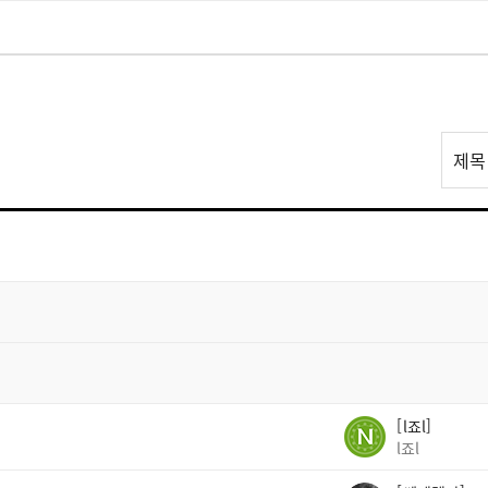
리
제목
스
트
검
색
l죠l
l죠l