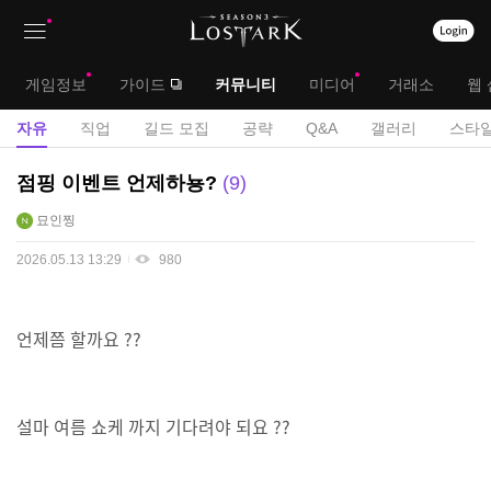
상
대
게임정보
가이드
커뮤니티
미디어
거래소
웹 
단
메
서
자유
직업
길드 모집
공략
Q&A
갤러리
스타일
메
뉴
브
자
점핑 이벤트 언제하뇽?
9
뉴
유
메
묘인찡
게
뉴
시
2026.05.13 13:29
980
판
언제쯤 할까요 ??
설마 여름 쇼케 까지 기다려야 되요 ??