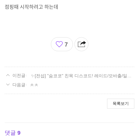
점핑때 시작하려고 하는데
좋
7
아
요
✨[전섭] "숨코코" 친목 디스코드! 레이드/모바출/일숙/잡담✨
ㅊㅊ
목록보기
댓글
9