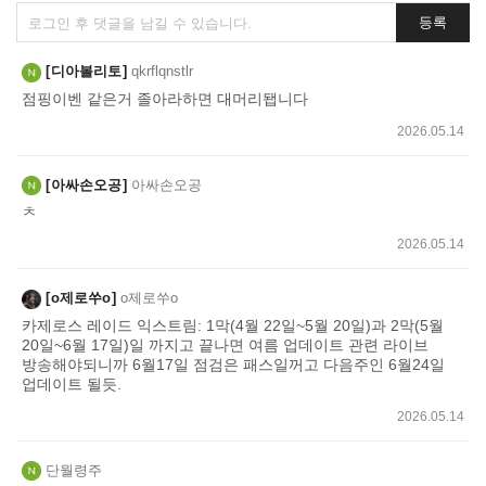
댓
등록
글
쓰
디아볼리토
qkrflqnstlr
기
점핑이벤 같은거 졸아라하면 대머리됍니다
2026.05.14
아싸손오공
아싸손오공
ㅊ
2026.05.14
o제로쑤o
o제로쑤o
카제로스 레이드 익스트림: 1막(4월 22일~5월 20일)과 2막(5월
20일~6월 17일)일 까지고 끝나면 여름 업데이트 관련 라이브
방송해야되니까 6월17일 점검은 패스일꺼고 다음주인 6월24일
업데이트 될듯.
2026.05.14
단월령주