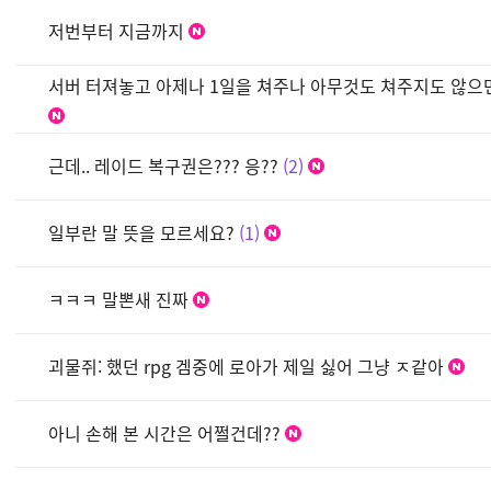
저번부터 지금까지
서버 터져놓고 아제나 1일을 쳐주나 아무것도 쳐주지도 않으
근데.. 레이드 복구권은??? 응??
2
일부란 말 뜻을 모르세요?
1
ㅋㅋㅋ 말뽄새 진짜
괴물쥐: 했던 rpg 겜중에 로아가 제일 싫어 그냥 ㅈ같아
아니 손해 본 시간은 어쩔건데??