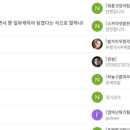
워황크앙이팅
단현입니다
면서 뭔 일부캐릭이 팅겼다는 식으로 말하냐!
스카이넷을찬
관전합니다
발키리우렁각
우렁각시4계
컹쮠
STOVE17072
하늘구름여우
로제하일
귀기괴기
엄마난뭐가될
pulean
몽쉘딸기맛오