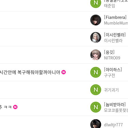
태준임
Fiambrera
MumbleMum
이시린벨라
이시린벨라
응깃
NITRO09
야이하스
 1시간안에 복구해줘야할꺼아니야
구구전
귀기괴기
늅비받아라
추 ㅋㅋ
모코코를못찾
dlwltjr777