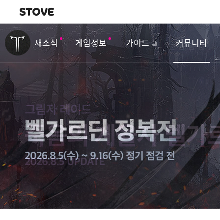
내비게이션
이
벤
새소식
게임정보
가이드
커뮤니티
트
&
업
데
이
트