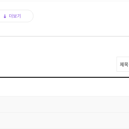
더보기
리
제목
스
트
검
색