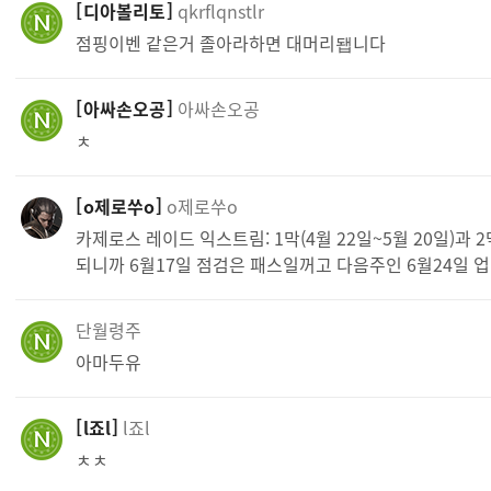
디아볼리토
qkrflqnstlr
점핑이벤 같은거 졸아라하면 대머리됍니다
아싸손오공
아싸손오공
ㅊ
o제로쑤o
o제로쑤o
카제로스 레이드 익스트림: 1막(4월 22일~5월 20일)과 
되니까 6월17일 점검은 패스일꺼고 다음주인 6월24일 업
단월령주
아마두유
l죠l
l죠l
ㅊㅊ