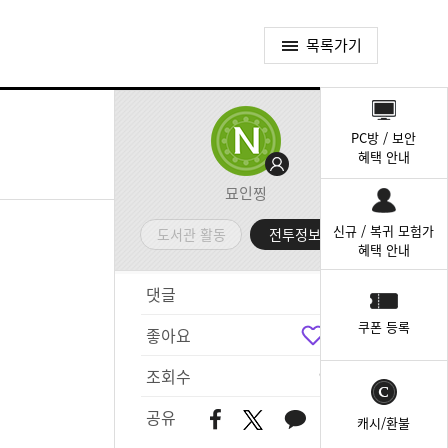
목록가기
퀵
메
PC방 / 보안
뉴
혜택 안내
묘인찡
신규 / 복귀 모험가
도서관 활동
전투정보실
혜택 안내
댓글
9
쿠폰 등록
좋아요
7
조회수
985
공유
캐시/환불