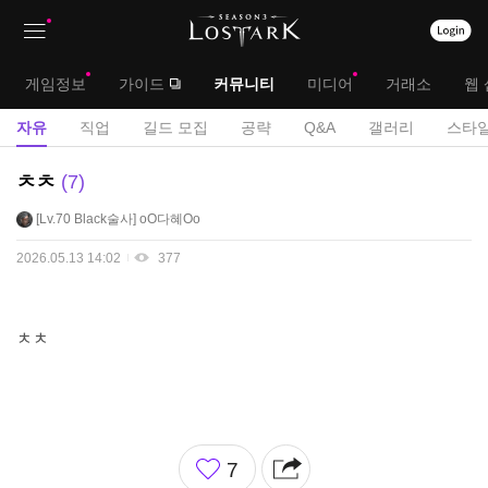
상
대
게임정보
가이드
커뮤니티
미디어
거래소
웹 
단
메
서
자유
직업
길드 모집
공략
Q&A
갤러리
스타일
메
뉴
브
자
ㅊㅊ
7
뉴
유
메
Lv.70
Black술사
oO다혜Oo
게
뉴
시
2026.05.13 14:02
377
판
ㅊㅊ
좋
7
아