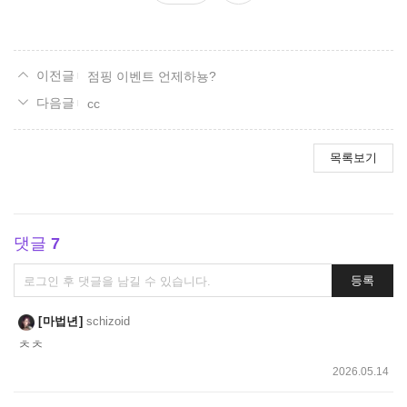
요
점핑 이벤트 언제하뇽?
cc
목록보기
댓글
7
댓
등록
글
쓰
마법년
schizoid
기
ㅊㅊ
2026.05.14