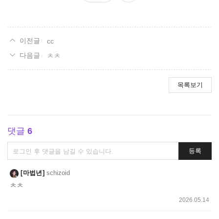
요
cc
ㅊㅊ
목록보기
댓글
6
댓
등록
글
쓰
마법년
schizoid
기
ㅊㅊ
2026.05.14