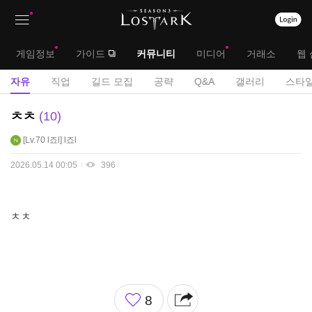
상
대
게임정보
가이드
커뮤니티
미디어
거래소
웹 
단
메
서
자유
직업
길드 모집
공략
Q&A
갤러리
스타일
메
뉴
브
자
ㅊㅊ
10
뉴
유
메
Lv.70
l죠l
l죠l
게
뉴
시
2026.05.14 00:05
396
판
ㅊㅊ
좋
8
아