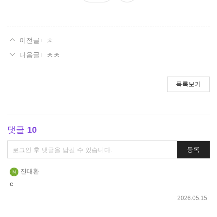
요
ㅊ
ㅊㅊ
목록보기
댓글
10
댓
등록
글
쓰
진대환
기
c
2026.05.15