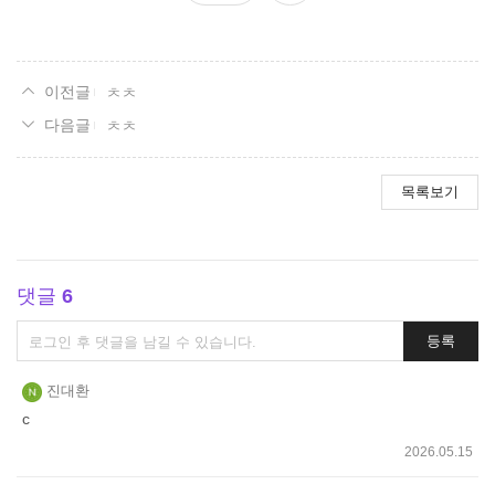
요
ㅊㅊ
ㅊㅊ
목록보기
댓글
6
댓
등록
글
쓰
진대환
기
c
2026.05.15