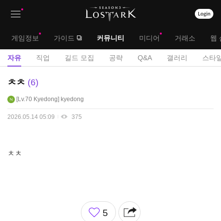
상
대
게임정보
가이드
커뮤니티
미디어
거래소
웹 
단
메
서
자유
직업
길드 모집
공략
Q&A
갤러리
스타일
메
뉴
브
자
ㅊㅊ
6
뉴
유
메
Lv.70
Kyedong
kyedong
게
뉴
시
2026.05.14 05:09
375
판
ㅊㅊ
좋
5
아