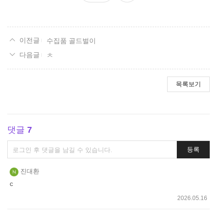
요
수집품 골드벌이
ㅊ
목록보기
댓글
7
댓
등록
글
쓰
진대환
기
c
2026.05.16