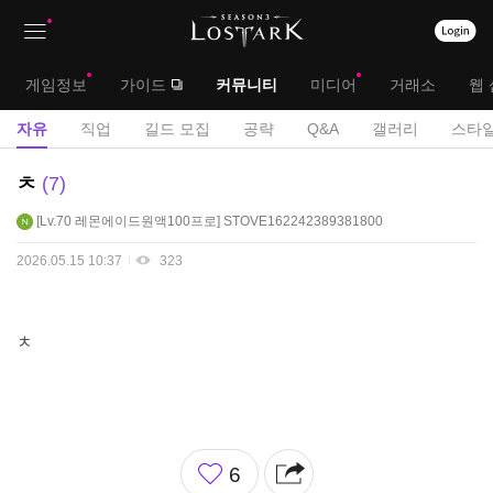
상
대
게임정보
가이드
커뮤니티
미디어
거래소
웹 
단
메
서
자유
직업
길드 모집
공략
Q&A
갤러리
스타일
메
뉴
브
자
ㅊ
7
뉴
유
메
Lv.70
레몬에이드원액100프로
STOVE162242389381800
게
뉴
시
2026.05.15 10:37
323
판
ㅊ
좋
6
아