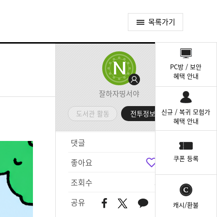
목록가기
퀵
메
PC방 / 보안
뉴
혜택 안내
잘하자띵서야
신규 / 복귀 모험가
도서관 활동
전투정보실
혜택 안내
댓글
2
쿠폰 등록
좋아요
5
조회수
353
공유
캐시/환불