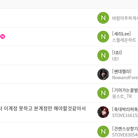
세리Lee
스퀄레온하트
l죠l
l죠l
쎈데렐라
NowandFore
기어가는꿀벌
윙스트_TR
빠서 이계정 못하고 본계정만 해야할것같아서
축대박리퍼축
STOVE16615
건랜스상향기
STOVE83054