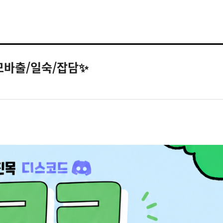
/모바출/일숙/잡담✨