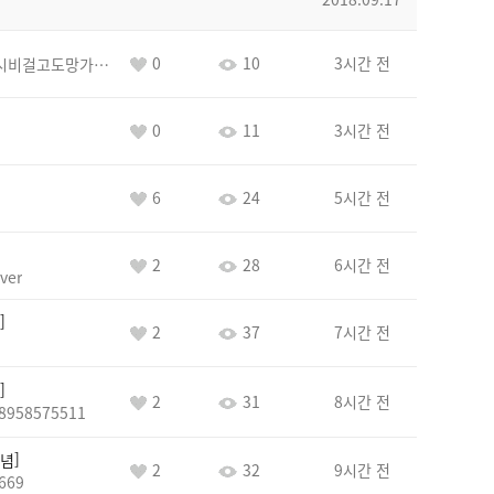
0
10
3시간 전
바람아추하게시비걸고도망가냐당당하게글써
0
11
3시간 전
6
24
5시간 전
2
28
6시간 전
ver
2
37
7시간 전
2
31
8시간 전
8958575511
념
2
32
9시간 전
669