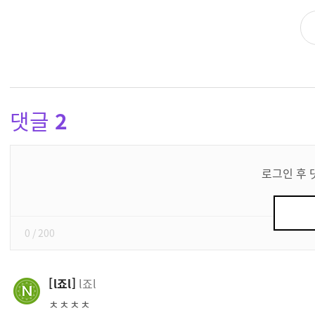
댓글
2
댓
글
로그인 후 
쓰
기
0
/ 200
l죠l
l죠l
ㅊㅊㅊㅊ