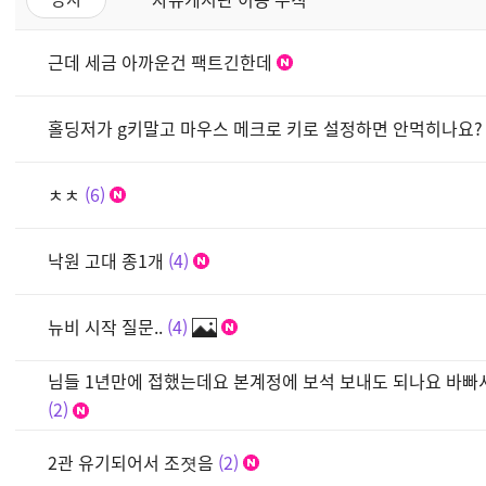
근데 세금 아까운건 팩트긴한데
홀딩저가 g키말고 마우스 메크로 키로 설정하면 안먹히나요?
ㅊㅊ
6
낙원 고대 종1개
4
뉴비 시작 질문..
4
님들 1년만에 접했는데요 본계정에 보석 보내도 되나요 바
2
2관 유기되어서 조졋음
2