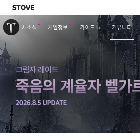
내비게이션
이
벤
새소식
게임정보
가이드
커뮤니티
트
&
업
데
이
트