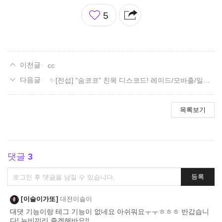
좋
5
아
요
cc
✨[전섭] "숨코코" 친목 디스코드! 레이드/모바출/일숙/잡담✨
목록보기
댓글
3
댓
등록
글
쓰
이슬이가또
대전이슬이
기
대댓 기능이랑 테그 기능이 없네요 아쉬워요ㅜㅜㅎㅎㅎ 반갑습니
다! 뉴비끼리 즐겜해바요!!