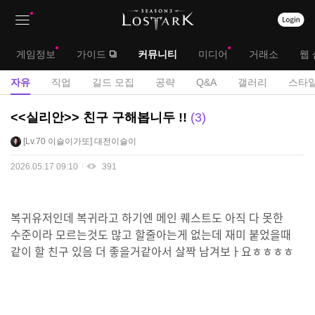
상
대
게임정보
가이드
커뮤니티
미디어
거래소
웹 
단
메
서
자유
직업
길드 모집
공략
Q&A
갤러리
스타일
메
뉴
브
자
<<실리안>> 친구 구해봅니두 !!
3
뉴
유
메
Lv.70
이슬이가또
대전이슬이
게
뉴
시
2026.05.17 09:10
391
판
복귀유저인데 복귀라고 하기엔 메인 퀘스트도 아직 다 못한
수준이라 모르는것도 많고 할줄아는게 없는데 재미 붙었을때
같이 할 친구 있음 더 좋을거같아서 살짝 남겨보ㅏ요ㅎㅎㅎㅎ