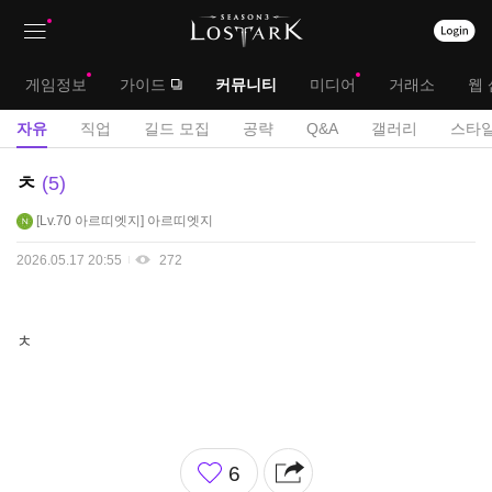
상
대
게임정보
가이드
커뮤니티
미디어
거래소
웹 
단
메
서
자유
직업
길드 모집
공략
Q&A
갤러리
스타일
메
뉴
브
자
ㅊ
5
뉴
유
메
Lv.70
아르띠엣지
아르띠엣지
게
뉴
시
2026.05.17 20:55
272
판
ㅊ
좋
6
아