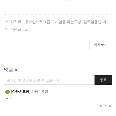
요
우오앙~~!! 요즘도 게임을 하는구낭. 일주일동안 여기저기 다니다가 왔는데 자게도 이젠 사람이 없네. 근대 이게 제일 궁금 해!!
cc
목록보기
댓글
5
댓
등록
글
쓰
아싸손오공
아싸손오공
기
ㅊㅊ
2026.05.18