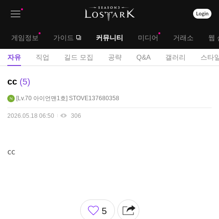
상
대
게임정보
가이드
커뮤니티
미디어
거래소
웹 
단
메
서
자유
직업
길드 모집
공략
Q&A
갤러리
스타일
메
뉴
브
자
cc
5
뉴
유
메
Lv.70
아이언맨1호
STOVE137680358
게
뉴
시
2026.05.18 06:50
306
판
cc
좋
5
아