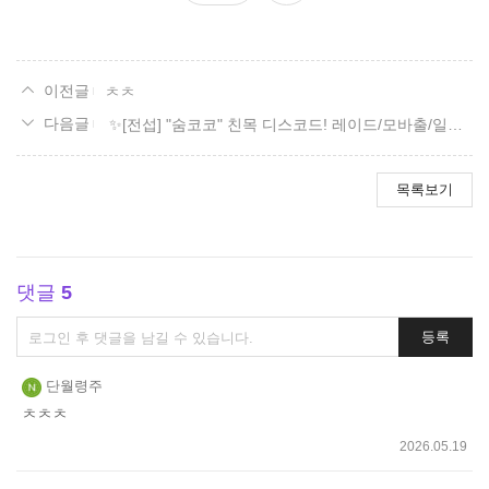
요
ㅊㅊ
✨[전섭] "숨코코" 친목 디스코드! 레이드/모바출/일숙/잡담✨
목록보기
댓글
5
댓
등록
글
쓰
단월령주
기
ㅊㅊㅊ
2026.05.19