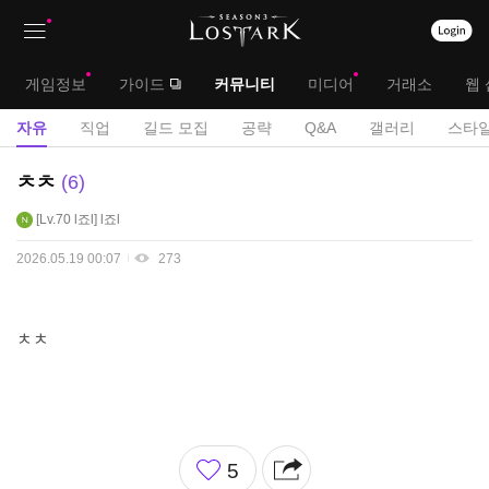
상
대
게임정보
가이드
커뮤니티
미디어
거래소
웹 
단
메
서
자유
직업
길드 모집
공략
Q&A
갤러리
스타일
메
뉴
브
자
ㅊㅊ
6
뉴
유
메
Lv.70
l죠l
l죠l
게
뉴
시
2026.05.19 00:07
273
판
ㅊㅊ
좋
5
아