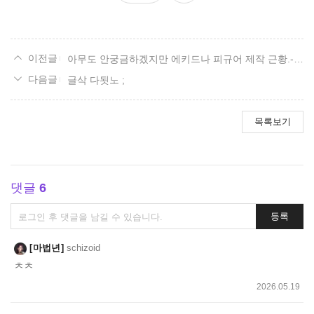
요
아무도 안궁금하겠지만 에키드나 피규어 제작 근황.- 02
글삭 다됫노 ;
목록보기
댓글
6
댓
등록
글
쓰
마법년
schizoid
기
ㅊㅊ
2026.05.19