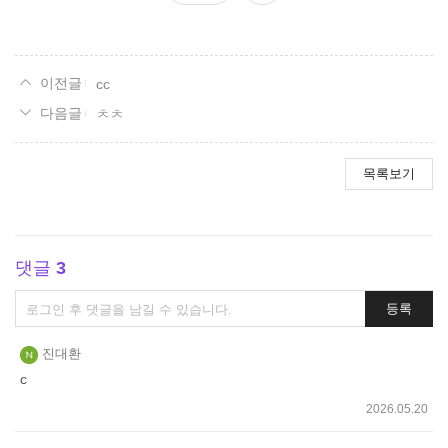
요
cc
ㅊㅊ
목록보기
댓글
3
댓
등록
글
쓰
진대환
기
c
2026.05.20