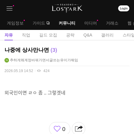
상
대
게임정보
가이드
커뮤니티
미디어
거래소
웹 
단
메
서
자유
직업
길드 모집
공략
Q&A
갤러리
스타일
메
뉴
브
자
나중에 상사만나면
3
뉴
유
메
추하게왜계정바꿔가면서글쓰는유이가뭐임
게
뉴
시
2026.05.19 14:52
424
판
외국인이면 ㄹㅇ 좀 .. 그렇겟네
좋
0
아