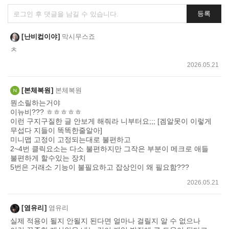
댓
등록
글
쓰
난비컵이야
막시무스죠
기
ㅊ
2026.05.21
본체복원
본체복원
뭔소릴하는거야
이뉴비??? ㅎㅎㅎㅎㅎ
이런 구지구질한 글 안보게 해줘라 니부터요;;; [겜알못이 이렇게
무섭다 지들이 똑똑한줄알아]
미니맵 고정이 고정되는대로 불편하고
2~4번 클릭요소는 다소 불편하지만 그작은 부분이 메크로 애들
불편하게 할수있는 장치
5번은 거래소 기능이 불필요하고 잡상인이 왜 필요함???
2026.05.21
염유리
염유리
실제 적용이 될지 안될지 된다면 얼마나 걸릴지 알 수 없으나