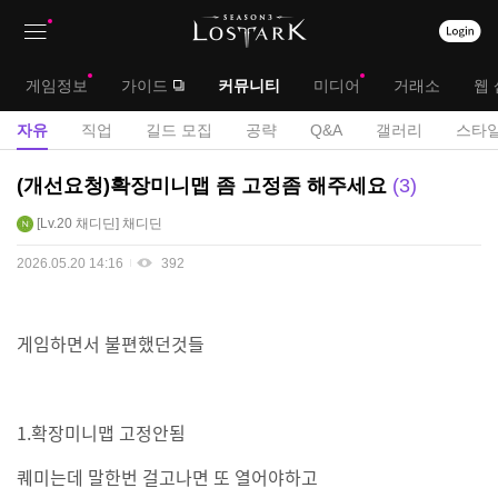
상
대
게임정보
가이드
커뮤니티
미디어
거래소
웹 
단
메
서
자유
직업
길드 모집
공략
Q&A
갤러리
스타일
메
뉴
브
자
(개선요청)확장미니맵 좀 고정좀 해주세요
3
뉴
유
메
Lv.20
채디딘
채디딘
게
뉴
시
2026.05.20 14:16
392
판
게임하면서 불편했던것들
1.확장미니맵 고정안됨
퀘미는데 말한번 걸고나면 또 열어야하고