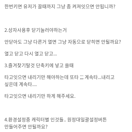
한번키면 유저가 끌때까지 그냥 좀 켜져잇으면 안됩니까?
2.상자사용후 닫기눌러야하는거
안닫아도 그냥 다른거 열면 그냥 자동으로 닫히면 안될까요?
열고 닫고 다시 열고 닫고...
3.즐겨찾기탈것 단축키에 넣고 쓸때
타고잇으면 내리기만 해야하는데 또타 ;;; 계속타...내리고
싶은데 계속타....
타고잇으면 내리기만 하게 해주세요.
4.환경설정중 캐릭터별 인것들.. 원정대일괄설정버튼
만들어주면 안될까요?