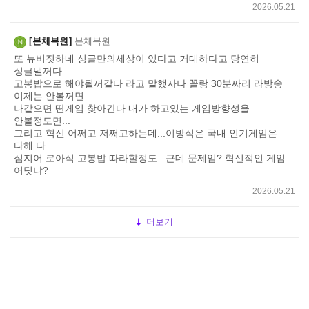
2026.05.21
본체복원
본체복원
또 뉴비짓하네 싱글만의세상이 있다고 거대하다고 당연히
싱글낼꺼다
고봉밥으로 해야될꺼같다 라고 말했자나 꼴랑 30분짜리 라방송
이제는 안볼꺼면
나같으면 딴게임 찾아간다 내가 하고있는 게임방향성을
안볼정도면...
그리고 혁신 어쩌고 저쩌고하는데...이방식은 국내 인기게임은
다해 다
심지어 로아식 고봉밥 따라할정도...근데 문제임? 혁신적인 게임
어딧냐?
2026.05.21
더보기