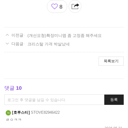
좋
8
아
요
(개선요청)확장미니맵 좀 고정좀 해주세요
크리스탈 가격 박살났네
목록보기
댓글
10
댓
등록
글
쓰
호루스티
STOVE82946422
기
ㄹㅇㅋㅋ