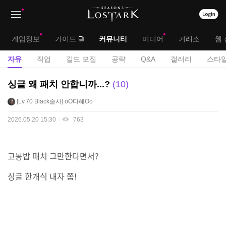
상
대
게임정보
가이드
커뮤니티
미디어
거래소
웹 
단
메
서
자유
직업
길드 모집
공략
Q&A
갤러리
스타일
메
뉴
브
자
싱글 왜 패치 안합니까...?
10
뉴
유
메
Lv.70
Black술사
oO다혜Oo
게
뉴
시
2026.05.20 15:30
763
판
고봉밥 패치 그만한다면서?
싱글 한개식 내자 쫌!