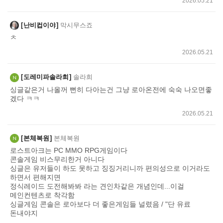
2026.05.21
난비컵이야
막시무스죠
ㅊ
2026.05.21
도레미파솔라희
솔라희
싱글같은거 나올꺼 뻔히 다아는건 그냥 로아온전에 숙숙 나오면좋
겠다 ㅋㅋ
2026.05.21
본체복원
본체복원
로스트아크는 PC MMO RPG게임이다
콘솔게임 비스무리한거 아니다
싱글은 유저들이 하도 못하고 징징거리니까 편의성으로 이거라도
하면서 편해지면
정식레이드 도전해봐봐 라는 견인차같은 개념인데...이걸
메인컨텐츠로 착각함
싱글게임 콘솔은 로아보다 더 좋은게임들 널렸음 / "단 유료
돈내야지