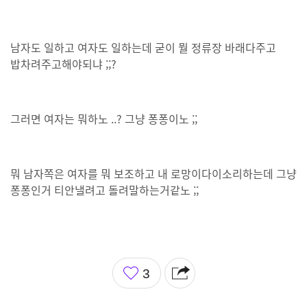
남자도 일하고 여자도 일하는데 굳이 뭘 정류장 바래다주고
밥차려주고해야되냐 ;;?
그러면 여자는 뭐하노 ..? 그냥 퐁퐁이노 ;;
뭐 남자쪽은 여자를 뭐 보조하고 내 로망이다이소리하는데 그냥
퐁퐁인거 티안낼려고 돌려말하는거같노 ;;
좋
3
아
요