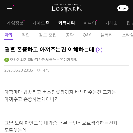
상
대
게임정보
가이드
커뮤니티
미디어
거래소
웹 
단
메
서
자유
직업
길드 모집
공략
Q&A
갤러리
스타일
메
뉴
브
자
결혼 존중하고 아껴주는건 이해하는데
2
뉴
유
메
추하게왜계정바꿔가면서글쓰는유이가뭐임
게
뉴
시
2026.05.20 23:35
475
판
아침마다 밥차리고 버스정류장까지 바래다주는건 그거는
아껴주고 존중하는게아니라
그냥 노예 아인교 ;; 내가좀 너무 극단적으로생각하는건지
모르겟는데