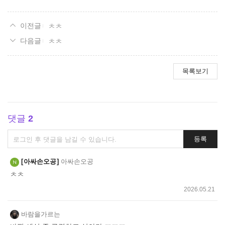
ㅊㅊ
ㅊㅊ
목록보기
댓글
2
댓
등록
글
쓰
아싸손오공
아싸손오공
기
ㅊㅊ
2026.05.21
바람을가르는